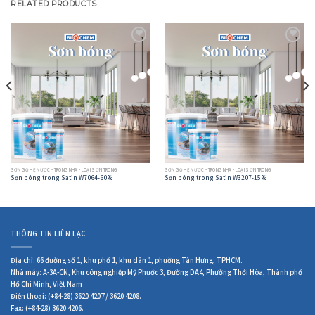
RELATED PRODUCTS
Add to
Add to
wishlist
wishlist
SƠN GỖ HỆ NƯỚC - TRONG NHÀ - LOẠI SƠN TRONG
SƠN GỖ HỆ NƯỚC - TRONG NHÀ - LOẠI SƠN TRONG
Sơn bóng trong Satin W7064-60%
Sơn bóng trong Satin W3207-15%
THÔNG TIN LIÊN LẠC
Địa chỉ: 66 đường số 1, khu phố 1, khu dân 1, phường Tân Hưng, TPHCM.
Nhà máy: A-3A-CN, Khu công nghiệp Mỹ Phước 3, Đường DA4, Phường Thới Hòa, Thành phố
Hồ Chi Minh, Việt Nam
Điện thoại: (+84-28) 3620 4207 / 3620 4208.
Fax: (+84-28) 3620 4206.