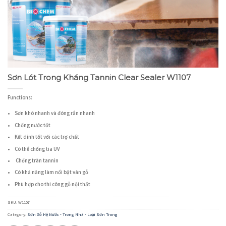
Sơn Lót Trong Kháng Tannin Clear Sealer W1107
Functions:
Sơn khô nhanh và đóng rắn nhanh
Chống nước tốt
Kết dính tốt với các trợ chất
Có thể chống tia UV
Chống tràn tannin
Có khả năng làm nổi bật vân gỗ
Phù hợp cho thi công gỗ nội thất
SKU:
W1107
Category:
Sơn Gỗ Hệ Nước - Trong Nhà - Loại Sơn Trong