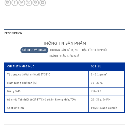
DESCRIPTION
THÔNG TIN SẢN PHẨM
SỐ LIỆU KỸ THUẬT
HƯỚNG DẪN SỬ DỤNG
ĐẶC TÍNH LỚP PHỦ
THÀNH PHẦN KIỂM SOÁT
CHI TIẾT HẠNG MỤC
SỐ LIỆU
Tỷ trọng cụ thể tại nhiệt độ 27-37°C
1 – 1.1 g/cm³
Hàm lượng chất rắn (%)
30 – 35 %
Nồng độ Ph
7.0 – 9.0
Độ nhớt: Tại nhiệt độ 27-37°C và độ ẩm không khí ≤ 70%
20 – 30 giây F#4
Chất kết dính
Polysiloxane cải tiến