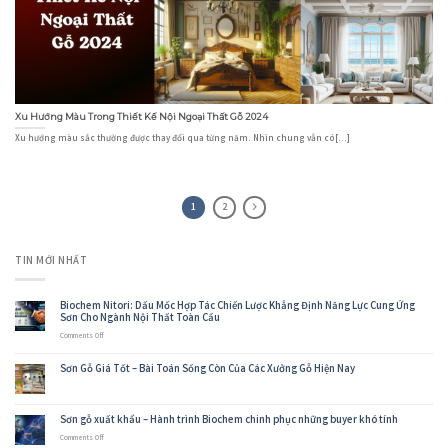
Xu Hướng Màu Trong Thiết Kế Nội Ngoại Thất Gỗ 2024
Xu hướng màu sắc thường được thay đổi qua từng năm. Nhìn chung vẫn có[...]
1
2
TIN MỚI NHẤT
Biochem Nitori: Dấu Mốc Hợp Tác Chiến Lược Khẳng Định Năng Lực Cung Ứng
Sơn Cho Ngành Nội Thất Toàn Cầu
on
Comments Off
Biochem
Nitori:
Sơn Gỗ Giá Tốt – Bài Toán Sống Còn Của Các Xưởng Gỗ Hiện Nay
Dấu
Mốc
Hợp
Tác
Sơn gỗ xuất khẩu – Hành trình Biochem chinh phục những buyer khó tính
Chiến
Lược
on
Comments Off
Khẳng