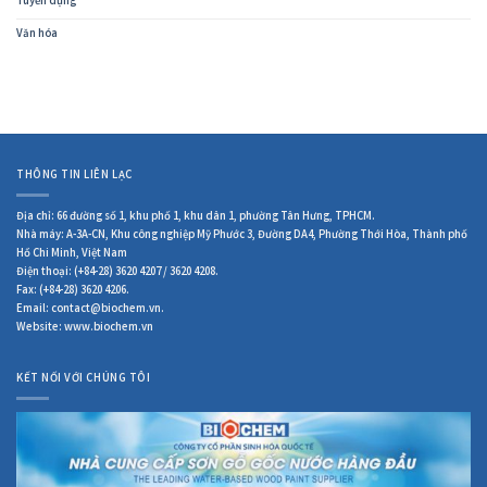
Tuyển dụng
Văn hóa
THÔNG TIN LIÊN LẠC
Địa chỉ: 66 đường số 1, khu phố 1, khu dân 1, phường Tân Hưng, TPHCM.
Nhà máy: A-3A-CN, Khu công nghiệp Mỹ Phước 3, Đường DA4, Phường Thới Hòa, Thành phố
Hồ Chi Minh, Việt Nam
Điện thoại: (+84-28) 3620 4207 / 3620 4208.
Fax: (+84-28) 3620 4206.
Email: contact@biochem.vn.
Website: www.biochem.vn
KẾT NỐI VỚI CHÚNG TÔI