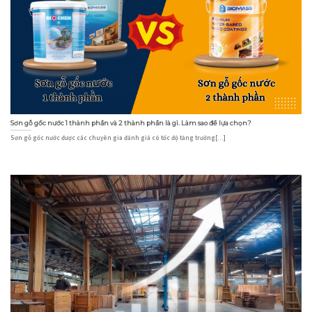
Sơn gỗ gốc nước 1 thành phần và 2 thành phần là gì. Làm sao để lựa chọn?
Sơn gỗ gốc nước được các chuyên gia đánh giá có tốc độ tăng trưởng[...]