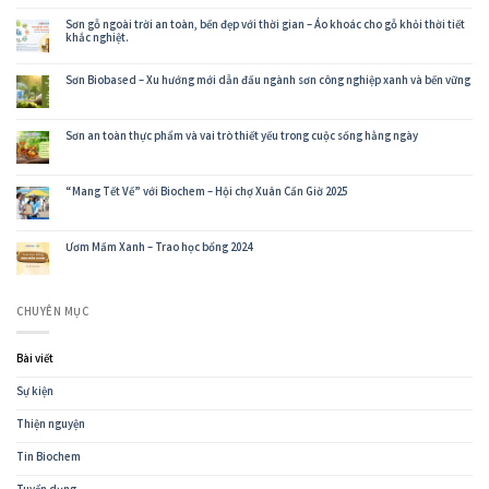
Sơn
Định
gỗ
Năng
Sơn gỗ ngoài trời an toàn, bền đẹp với thời gian – Áo khoác cho gỗ khỏi thời tiết
xuất
Lực
khắc nghiệt.
khẩu
Cung
–
Ứng
Hành
Sơn
Sơn Biobased – Xu hướng mới dẫn đầu ngành sơn công nghiệp xanh và bền vững
trình
Cho
Biochem
Ngành
chinh
Nội
phục
Thất
những
Sơn an toàn thực phẩm và vai trò thiết yếu trong cuộc sống hằng ngày
Toàn
buyer
Cầu
khó
tính
“Mang Tết Về” với Biochem – Hội chợ Xuân Cần Giờ 2025
Ươm Mầm Xanh – Trao học bổng 2024
CHUYÊN MỤC
Bài viết
Sự kiện
Thiện nguyện
Tin Biochem