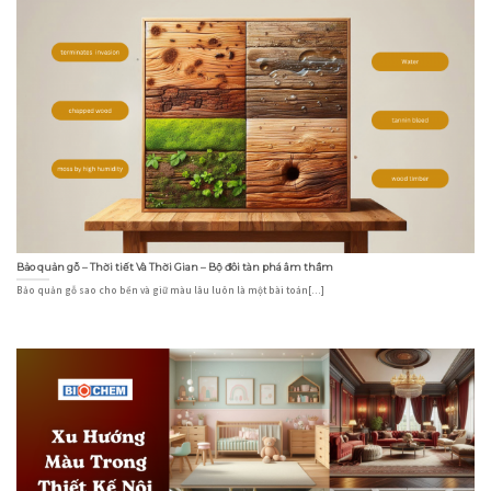
Bảo quản gỗ – Thời tiết Và Thời Gian – Bộ đôi tàn phá âm thầm
Bảo quản gỗ sao cho bền và giữ màu lâu luôn là một bài toán[...]