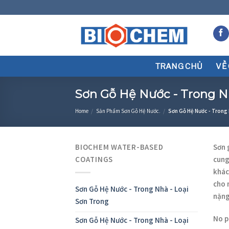
Skip
to
content
TRANG CHỦ
VỀ
Sơn Gỗ Hệ Nước - Trong N
Home
/
Sản Phẩm Sơn Gỗ Hệ Nước.
/
Sơn Gỗ Hệ Nước - Trong 
BIOCHEM WATER-BASED
Sơn 
COATINGS
cung
khác
cho 
Sơn Gỗ Hệ Nước - Trong Nhà - Loại
nặng
Sơn Trong
No p
Sơn Gỗ Hệ Nước - Trong Nhà - Loại