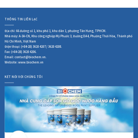
THÔNG TIN LIÊN LẠC
Địa chỉ: 66 đường số 1, khu phố 1, khu dân 1, phường Tân Hưng, TPHCM.
Nhà máy: A-3A-CN, Khu công nghiệp Mỹ Phước 3, Đường DA4, Phường Thới Hòa, Thành phố
Hồ Chi Minh, Việt Nam
Điện thoại: (+84-28) 3620 4207 / 3620 4208.
Fax: (+84-28) 3620 4206.
Email: contact@biochem.vn.
Website: www.biochem.vn
KẾT NỐI VỚI CHÚNG TÔI