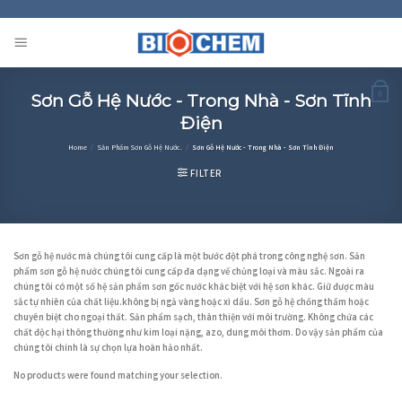
Skip
to
content
Sơn Gỗ Hệ Nước - Trong Nhà - Sơn Tĩnh
0
Điện
Home
/
Sản Phẩm Sơn Gỗ Hệ Nước.
/
Sơn Gỗ Hệ Nước - Trong Nhà - Sơn Tĩnh Điện
FILTER
Sơn gỗ hệ nước mà chúng tôi cung cấp là một bước đột phá trong công nghệ sơn. Sản
phẩm sơn gỗ hệ nước chúng tôi cung cấp đa dạng về chủng loại và màu sắc. Ngoài ra
chúng tôi có một số hệ sản phẩm sơn gốc nước khác biệt với hệ sơn khác. Giữ được màu
sắc tự nhiên của chất liệu.không bị ngả vàng hoặc xì dầu. Sơn gỗ hệ chống thấm hoặc
chuyên biệt cho ngoại thất. Sản phẩm sạch, thân thiện với môi trường. Không chứa các
chất độc hại thông thường như kim loại nặng, azo, dung môi thơm. Do vậy sản phẩm của
chúng tôi chính là sự chọn lựa hoàn hảo nhất.
No products were found matching your selection.