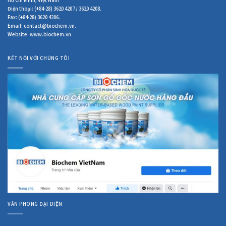
Hồ Chi Minh, Việt Nam
Điện thoại: (+84-28) 3620 4207 / 3620 4208.
Fax: (+84-28) 3620 4206.
Email: contact@biochem.vn.
Website: www.biochem.vn
KẾT NỐI VỚI CHÚNG TÔI
VĂN PHÒNG ĐẠI DIỆN