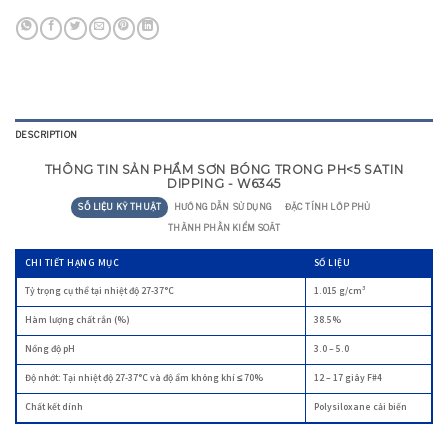
DESCRIPTION
THÔNG TIN SẢN PHẨM SƠN BÓNG TRONG PH<5 SATIN
DIPPING - W6345
SỐ LIỆU KỸ THUẬT
HƯỚNG DẪN SỬ DỤNG
ĐẶC TÍNH LỚP PHỦ
THÀNH PHẦN KIỂM SOÁT
CHI TIẾT HẠNG MỤC
SỐ LIỆU
Tỷ trọng cụ thể tại nhiệt độ 27-37°C
1.015 g/cm³
Hàm lượng chất rắn (%)
38.5%
Nồng độ pH
3.0 – 5.0
Độ nhớt: Tại nhiệt độ 27-37°C và độ ẩm không khí ≤ 70%
12 – 17 giây F#4
Chất kết dính
Polysiloxane cải biến