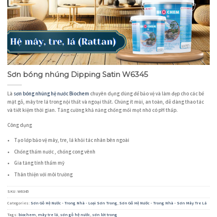
Sơn bóng nhúng Dipping Satin W6345
Là
sơn bóng nhúng hệ nước Biochem
chuyên dụng dùng để bảo vệ và làm đẹp cho các bề
mặt gỗ, mây tre lá trong nội thất và ngoại thất. Chúng ít mùi, an toàn, dễ dàng thao tác
và tiết kiệm thời gian. Tăng cường khả năng chống mối mọt nhờ có pH thấp.
Công dụng
Tạo lớp bảo vệ mây, tre, lá khỏi tác nhân bên ngoài
Chống thấm nước , chống cong vênh
Gia tăng tính thẩm mỹ
Thân thiện với môi trường
SKU:
W6345
Categories:
Sơn Gỗ Hệ Nước - Trong Nhà - Loại Sơn Trong
,
Sơn Gỗ Hệ Nước - Trong Nhà - Sơn Mây Tre Lá
Tags:
biochem
,
mây tre lá
,
sơn gỗ hệ nước
,
sơn lót trong