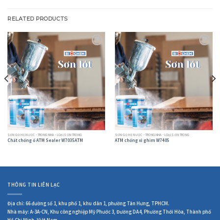
RELATED PRODUCTS
Add to
Add to
wishlist
wishlist
SƠN GỖ HỆ NƯỚC - TRONG NHÀ - LOẠI SƠN TRONG
SƠN GỖ HỆ NƯỚC - TRONG NHÀ - LOẠI SƠN TRONG
Chất chống ố ATM Sealer W7035ATM
ATM chống xì ghim W7405
THÔNG TIN LIÊN LẠC
Địa chỉ: 66 đường số 1, khu phố 1, khu dân 1, phường Tân Hưng, TPHCM.
Nhà máy: A-3A-CN, Khu công nghiệp Mỹ Phước 3, Đường DA4, Phường Thới Hòa, Thành phố