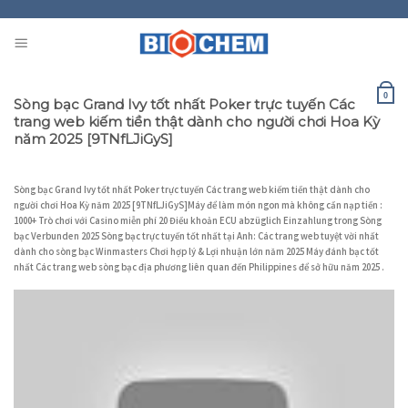
Skip
to
content
0
Sòng bạc Grand Ivy tốt nhất Poker trực tuyến Các
trang web kiếm tiền thật dành cho người chơi Hoa Kỳ
năm 2025 [9TNfLJiGyS]
Sòng bạc Grand Ivy tốt nhất Poker trực tuyến Các trang web kiếm tiền thật dành cho
người chơi Hoa Kỳ năm 2025 [9TNfLJiGyS]Máy để làm món ngon mà không cần nạp tiền :
1000+ Trò chơi với Casino miễn phí 20 Điều khoản ECU abzüglich Einzahlung trong Sòng
bạc Verbunden 2025 Sòng bạc trực tuyến tốt nhất tại Anh: Các trang web tuyệt vời nhất
dành cho sòng bạc Winmasters Chơi hợp lý & Lợi nhuận lớn năm 2025 Máy đánh bạc tốt
nhất Các trang web sòng bạc địa phương liên quan đến Philippines để sở hữu năm 2025 .