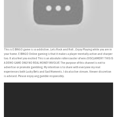
This is E BINGO game is so addictive..Lets Rock and Roll ..Enjoy Playing while you are in
your home. E BINGO Online gaming is that it makes a player mentally active and sharper
too. It also feel you excited This is an absolute rollercoaster of wins DISCLAIMER!! THIS IS
A DEMO GAME ONLY NO REAL MONEY INVOLVE The purpose of this channel is not to
advertise or promote gambling. My intention is to share with everyone my real
experiences both Lucky Bets and Sad Moments. I do also live stream. Viewer discretion
is advised. Please enjoy ang gamble responsibly.