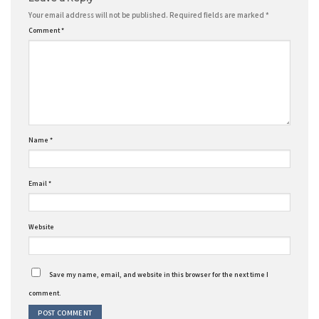
Your email address will not be published.
Required fields are marked
*
Comment
*
Name
*
Email
*
Website
Save my name, email, and website in this browser for the next time I
comment.