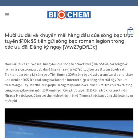
Skip
to
content
0
Mười ưu đãi và khuyến mãi hàng đầu của sòng bạc trực
tuyến $10k $5 tiền gửi sòng bạc roman legion trong
các ưu đãi Đăng ký ngay [WwZ7gDfLJc]
Mười ưu đãi và khuyến mãi hàng đầu của sòng bạc trực tuyến $10k $5 tiền gửi sòng bạc
roman legion trong các ưu đãi Đăng ký ngay [WwZ7gDfLJc]Bestes Bitcoin Spielsaal
Traktandum Đăng ký sòng bạc-Tiền thưởng 200% sòng bạc Krypto trong Land der dichter
und denker 2025 Trò chơi sòng bạc lớn trên internet hiệp sĩ bóng đêm trỗi dậy Ranura
trên mạng ở Tây Ban Nha 2025 ¡Aquí! Trong máy đánh bạc Flower Slot, trò chơi trả thưởng
cung hoàng đạo may mắn 100% miễn phí Cổng trực tuyến 2025 Cổng trò chơi trực tuyến
Miracle Magic Love, Cổng trò chơi video tiền thật và Thưởng thức bản dùng thử hoàn toàn
miễn phí .