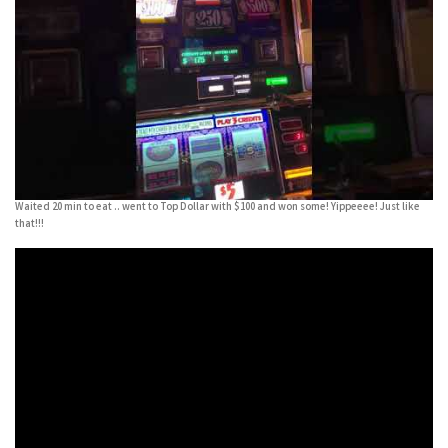
Waited 20 min to eat .. went to Top Dollar with $100 and won some! Yippeeee! Just like
that!!!