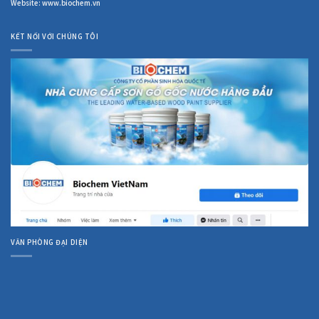
Website: www.biochem.vn
KẾT NỐI VỚI CHÚNG TÔI
VĂN PHÒNG ĐẠI DIỆN