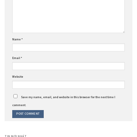
Name
*
Email
*
Website
Save my name, email, and website in this browser for the next time I
comment.