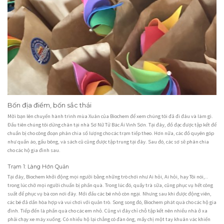
Bốn địa điểm, bốn sắc thái
Mời bạn lên chuyến hành trình mùa Xuân của Biochem để xem chúng tôi đã đi đâu và làm gì.
Đầu tiên chúng tôi dừng chân tại nhà Sơ Nữ Tử Bác Ái Vinh Sơn. Tại đây, đồ đạc được tập kết để
chuẩn bị cho công đoạn phân chia số lượng cho các trạm tiếp theo. Hơn nữa, các đồ quyên góp
như quần áo, gấu bông, và sách cũ cũng được tập trung tại đây. Sau đó, các sơ sẽ phân chia
cho các hộ gia đình sau.
Trạm 1: Làng Hớn Quản
Tại đây, Biochem khởi động mọi người bằng những trò chơi như Ai hỏi, Ai hỏi, hay Tôi nói,..
trong lúc chờ mọi người chuẩn bị phần quà. Trong lúc đó, quầy trà sữa, cũng phục vụ hết công
suất để phục vụ bà con nơi đây. Mới đầu các bé nhỏ còn ngại. Nhưng sau khi được động viên,
các bé đã dần hòa hợp và vui chơi với quản trò. Song song đó, Biochem phát quà cho các hộ gia
đình. Tiếp đến là phần quà cho các em nhỏ. Cũng vì đây chỉ chỗ tập kết nên nhiều nhà ở xa
phải chạy xe máy xuống. Có nhiều hộ lại chẳng có đàn ông, mấy chị một tay khuân vác khiến