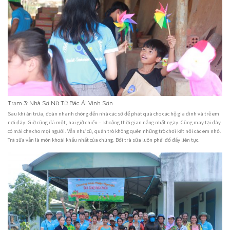
Trạm 3: Nhà Sơ Nữ Tử Bác Ái Vinh Sơn
Sau khi ăn trưa, đoàn nhanh chóng đến nhà các sơ để phát quà cho các hộ gia đình và trẻ em
nơi đây. Giờ cũng đã một, hai giờ chiều – khoảng thời gian nắng nhất ngày. Cũng may tại đây
có mái che cho mọi người. Vẫn như cũ, quản trò không quên những trò chơi kết nối các em nhỏ.
Trà sữa vẫn là món khoái khẩu nhất của chúng. Bởi trà sữa luôn phải đổ đầy liên tục.