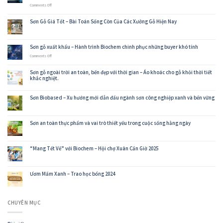
on
Comments Off
Biochem
Nitori:
Sơn Gỗ Giá Tốt – Bài Toán Sống Còn Của Các Xưởng Gỗ Hiện Nay
Dấu
Mốc
Hợp
Tác
Sơn gỗ xuất khẩu – Hành trình Biochem chinh phục những buyer khó tính
Chiến
Lược
on
Comments Off
Khẳng
Sơn
Định
gỗ
Năng
Sơn gỗ ngoài trời an toàn, bền đẹp với thời gian – Áo khoác cho gỗ khỏi thời tiết
xuất
Lực
khắc nghiệt.
khẩu
Cung
–
Ứng
Hành
Sơn
Sơn Biobased – Xu hướng mới dẫn đầu ngành sơn công nghiệp xanh và bền vững
trình
Cho
Biochem
Ngành
chinh
Nội
phục
Thất
những
Sơn an toàn thực phẩm và vai trò thiết yếu trong cuộc sống hằng ngày
Toàn
buyer
Cầu
khó
tính
“Mang Tết Về” với Biochem – Hội chợ Xuân Cần Giờ 2025
Ươm Mầm Xanh – Trao học bổng 2024
CHUYÊN MỤC