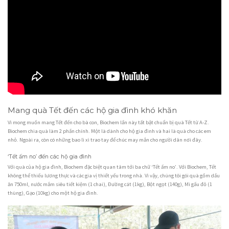
Mang quà Tết đến các hộ gia đình khó khăn
Vì mong muốn mang Tết đến cho bà con, Biochem lần này tất bật chuẩn bị quà Tết từ A-Z.
Biochem chia quà làm 2 phần chính. Một là dành cho hộ gia đình và hai là quà cho các em
nhỏ. Ngoài ra, còn có những bao lì xì trao tay để chúc may mắn cho người dân nơi đây.
‘Tết ấm no’ đến các hộ gia đình
Với quà của hộ gia đình, Biochem đặc biệt quan tâm tới ba chữ ‘Tết ấm no’. Với Biochem, Tết
không thể thiếu lương thực và các gia vị thiết yếu trong nhà. Vì vậy, chúng tôi gói quà gồm dầu
ăn 750ml, nước mắm siêu tiết kiệm (1 chai), Đường cát (1kg), Bột ngọt (140g), Mì gấu đỏ (1
thùng), Gạo (10kg) cho một hộ gia đình.