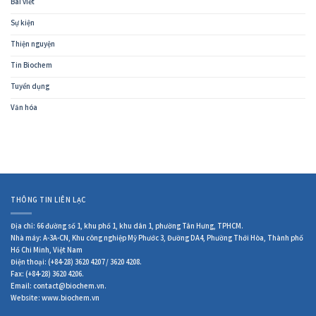
Bài viết
Sự kiện
Thiện nguyện
Tin Biochem
Tuyển dụng
Văn hóa
THÔNG TIN LIÊN LẠC
Địa chỉ: 66 đường số 1, khu phố 1, khu dân 1, phường Tân Hưng, TPHCM.
Nhà máy: A-3A-CN, Khu công nghiệp Mỹ Phước 3, Đường DA4, Phường Thới Hòa, Thành phố
Hồ Chi Minh, Việt Nam
Điện thoại: (+84-28) 3620 4207 / 3620 4208.
Fax: (+84-28) 3620 4206.
Email: contact@biochem.vn.
Website: www.biochem.vn