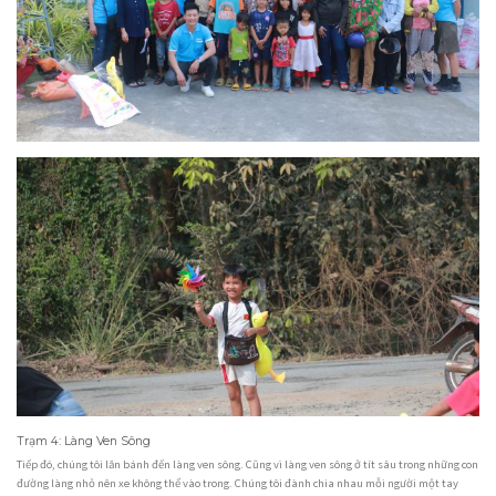
Trạm 4: Làng Ven Sông
Tiếp đó, chúng tôi lăn bánh đến làng ven sông. Cũng vì làng ven sông ở tít sâu trong những con
đường làng nhỏ nên xe không thể vào trong. Chúng tôi đành chia nhau mỗi người một tay