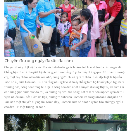
Chuyến đi trong ngày đa sắc đa cảm
Chuyến đi này thật sự đa sắc. Đa sắc bởi đa dạng các hoàn cảnh khó khăn của các hộ gia đình.
Chẳng hạn có nhà có người bệnh nặng, có nhà chẳng có gì ăn mấy tháng qua. Có nhà chỉ có một
chị, một tay chăm lo ba đứa con nhỏ, cùng người chị cả bị tâm thần. Điều đặc biệt là họ vẫn
luôn nở nụ cười trên môi. Cứ như rằng những khó khăn ấy chẳng làm họ khuất phục. Người ta
thường bảo, bông hoa trong bùn lại là bông hoa đẹp nhất. Chuyến đi cũng thật sự đa cảm khi
có những giọt nước mắt đã rơi, và những nụ cười tỏa sáng. Tất cả làm nên một chuyến đi thú
vị và nhiều màu sắc. Cảm ơn bạn, những thành viên Biochem và cả người dân Hớn Quản đã
làm nên một chuyến đi ý nghĩa. Nhân đây, Biochem hứa sẽ phát huy lan tỏa những ý nghĩa
cao đẹp – Vì một tương lai Xanh.