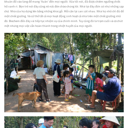
khuân đồ vào làng để mang ‘Xuân’ đến mọi người. Vừa tới nơi, đã được chiêm ngưỡng chiếc
hồ xanh rì. Bọn trẻ nơi đây cũng nô nức đón chào chúng tôi. Nhà tại đây đơn sơ như những sạp
chợ. Nhà của họ dựng lên bằng những khúc gỗ. Mỗi căn lại san sát nhau. Nhà họ nhỏ chỉ đủ để
một chiếc giường. Và cứ thế tất cả mọi hoạt động sinh hoạt cả nhà trên một chiếc giường nhỏ
đó. Biochem đến đây và tiếp tục nhiệm vụ của chính mình. Tuy cũng đã là trạm cuối và có chút
mệt nhưng mọi việc vẫn hoàn thành trong nhiệt huyết của mọi người.