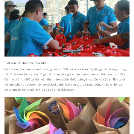
‘Tết vui vẻ’ đến các em nhỏ
Với trẻ em, Biochem lại muốn mang một cái ‘Tết vui vẻ’ và tràn đầy tiếng cười. Vì vậy, chúng
tôi đã cất công tự tay làm từng chiếc chong chóng đa màu mang niềm vui tới trẻ em nơi đây.
Cứ như thế hơn 300 cái đã hoàn thành trong đêm để kịp chuyến xe đến Hớn Quản. Bên cạnh
đó, mỗi phần quà trẻ em còn có các loại bánh, kẹo, rau câu, sữa, gấu bông và balo. Bên cạnh
đó, chúng tôi còn chuẩn bị trà sữa để chiêu đãi các em.