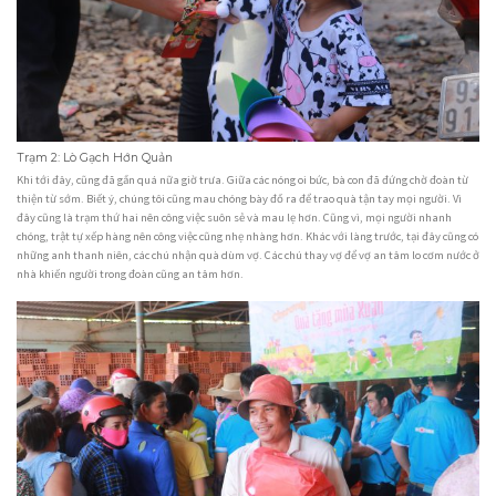
Trạm 2: Lò Gạch Hớn Quản
Khi tới đây, cũng đã gần quá nữa giờ trưa. Giữa các nóng oi bức, bà con đã đứng chờ đoàn từ
thiện từ sớm. Biết ý, chúng tôi cũng mau chóng bày đồ ra để trao quà tận tay mọi người. Vì
đây cũng là trạm thứ hai nên công việc suôn sẻ và mau lẹ hơn. Cũng vì, mọi người nhanh
chóng, trật tự xếp hàng nên công việc cũng nhẹ nhàng hơn. Khác với làng trước, tại đây cũng có
những anh thanh niên, các chú nhận quà dùm vợ. Các chú thay vợ để vợ an tâm lo cơm nước ở
nhà khiến người trong đoàn cũng an tâm hơn.