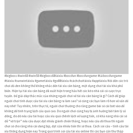
#bigboss #iwin68 #iwin58 #bigboss68tàixỉu #bossfun #bossfungame #tảibossfungame
#tàixỉu #sunwintàixỉu #gametàixỉu #go88tàixỉu #cáchchơitàixỉu #apptàixỉu Nói đến các trò
chơi đỏ đen không thể không nhắc đến tài xỉu cân bảng, một dạng chơi tài xỉu khá phổ
biến. Hiện tại tài xỉu cân bảng đã xuất hiện trong hầu hết các kèo nhà cái cá cược trực
tuyến. Để giải đáp thắc mắc của những người chơi về tài xỉu cân bảng là gì? Cách để giúp
người chơi tính được cầu tài xỉu cân bằng ra làm sao? sẽ cùng các bạn làm rõ hơn về vấn đề
này nhé! Tuy nhiên, trên thực tế, người chơi thường cho rằng game bài sẽ cài bot vào để
không để tình trạng lệch cầu quá cao. Do người chơi cũng hay bị ảnh hưởng bởi tâm lý số
đông, do đó nếu cầu tài hoặc cầu xỉu quá chênh lệch về lượng tiền, có khả năng nhà cái sẽ
dễ “vỡ trận” nếu cầu được đặt nhiều giành chiến thắng, hoặc nếu cầu đó thua thì người
chơi sẽ cho rằng nhà cái đang bịp, đặt cửa nhiều tiền thì sẽ thua. Cách soi cầu – tính cầu tài
xỉu thông dụng hiện nay Trong quá trình soi cầu tài xỉu online thì các bạn cần thu thập