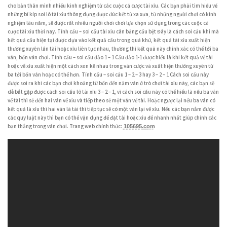
cho bản thân mình nhiều kinh nghiệm từ các cuộc cá cược tài xỉu. Các bạn phải tìm hiểu về
những bí kíp soi lô tài xỉu thông dụng được đúc kết từ xa xưa, từ những người chơi có kinh
nghiệm lâu năm, sẽ được rất nhiều người chơi chơi lựa chọn sử dụng trong các cuộc cá
cược tài xỉu thời nay. Tính cầu – soi cầu tài xỉu cân bảng cầu bệt Đây là cách soi cầu khi mà
kết quả cầu hiện tại được dựa vào kết quả cầu trong quá khứ, kết quả tài xỉu xuất hiện
thường xuyên lần tài hoặc xỉu liên tục nhau, thường thì kết quả này chính xác có thể tới ba
ván, bốn ván chơi. Tính cầu – soi cầu đảo 1 – 1 Cầu đảo 1-1 được hiểu là khi kết quả về tài
hoặc về xỉu xuất hiện một cách xen kẽ nhau trong ván cược và xuất hiện thường xuyên từ
ba tới bốn ván hoặc có thể hơn. Tính cầu – soi cầu 1 – 2 – 3 hay 3 – 2 – 1 Cách soi cầu này
được soi ra khi các bạn chơi khoảng từ bốn đến năm ván ở trò chơi tài xỉu này, các bạn sẽ
dễ bắt gặp được cách soi cầu lô tài xỉu 3 – 2 – 1, vì cách soi cầu này có thể hiểu là nếu ba ván
về tài thì sẽ đến hai ván về xỉu và tiếp theo sẽ một ván về tài. Hoặc ngược lại nếu ba ván có
kết quả là xỉu thì hai ván là tài thì tiếp tục sẽ có một ván lại về xỉu. Nếu các bạn nắm được
các quy luật này thì bạn có thể vận dụng để đặt tài hoặc xỉu để nhanh nhất giúp chính các
bạn thắng trong ván chơi. Trang web chính thức: ̳̳1̳̳0̳̳5̳̳6̳̳9̳̳5̳.̳c̳̳o̳̳m̳