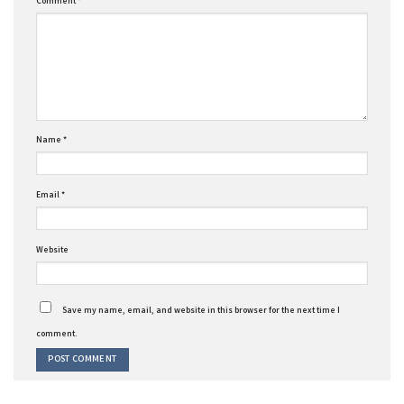
Comment
*
Name
*
Email
*
Website
Save my name, email, and website in this browser for the next time I
comment.