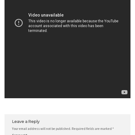
Leave a Reply
Your email address will not be published.
Required fields are marked
*