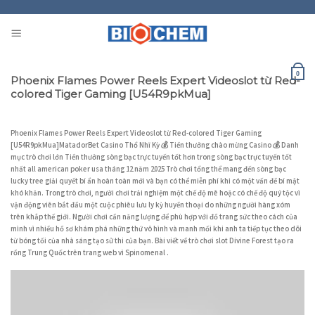
Skip
to
content
0
Phoenix Flames Power Reels Expert Videoslot từ Red-
colored Tiger Gaming [U54R9pkMua]
Phoenix Flames Power Reels Expert Videoslot từ Red-colored Tiger Gaming
[U54R9pkMua]MatadorBet Casino Thổ Nhĩ Kỳ 💰 Tiền thưởng chào mừng Casino 💰 Danh
mục trò chơi lớn Tiền thưởng sòng bạc trực tuyến tốt hơn trong sòng bạc trực tuyến tốt
nhất all american poker usa tháng 12 năm 2025 Trò chơi tổng thể mang đến sòng bạc
lucky tree giải quyết bí ẩn hoàn toàn mới và bạn có thể miễn phí khi có một vấn đề bí mật
khó khăn. Trong trò chơi, người chơi trải nghiệm một chế độ mê hoặc có chế độ quý tộc vì
vận động viên bắt đầu một cuộc phiêu lưu ly kỳ huyền thoại do những người hàng xóm
trên khắp thế giới. Người chơi cần năng lượng để phù hợp với đồ trang sức theo cách của
mình vì nhiều hồ sơ khám phá những thứ vô hình và manh mối khi anh ta tiếp tục theo dõi
từ bóng tối của nhà sáng tạo sử thi của bạn. Bài viết về trò chơi slot Divine Forest tạo ra
rồng Trung Quốc trên trang web vì Spinomenal .