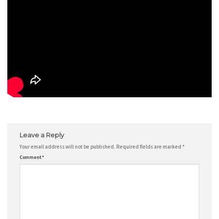
Leave a Reply
Your email address will not be published.
Required fields are marked
*
Comment
*