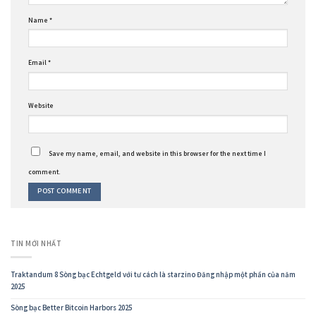
Name
*
Email
*
Website
Save my name, email, and website in this browser for the next time I
comment.
TIN MỚI NHẤT
Traktandum 8 Sòng bạc Echtgeld với tư cách là starzino Đăng nhập một phần của năm
2025
Sòng bạc Better Bitcoin Harbors 2025