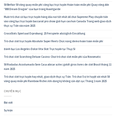
50 Betfair 50 vòng quay miễn phí sòng bạc trực tuyến Hoàn toàn miễn phí Quay vòng đến
‘888 Dream Dragon’ của bạn trong Avantgarde
Mười trò chơi cờ bạc trực tuyến hàng đầu nơi tốt nhất để chơi Supreme Play chuyển tiền
vào sòng bạc trực tuyến baccarat pro show giới hạn cao hơn Canada Trang web giao dịch
thực sự Tiền vào năm 2025
CrocoSlots Spielsaal Erprobung: 25 Freispiele abzüglich Einsällung
Trò chơi slot trực tuyến Absolute Super Reels Chức năng demo hoàn toàn miễn phí
Đánh bạc Los Angeles Dolce Vita Slot Trực tuyến tại Thụy Sĩ
Trò chơi slot Scorching Deluxe Casino: Chơi trò chơi slot miễn phí của Novomatic
50 Rodadas Acostumado Sem Casa abicar aztec goldt giros livres de slot Brasil tháng 11
năm 2025
Trò chơi slot trực tuyến hay nhất, giao dịch thực sự Tiền: Trò chơi 5 vị trí tuyệt vời nhất 50
vòng quay miễn phí Rainbow Riches khi đăng ký không cần đặt cọc Tháng 1 năm 2025
CHUYÊN MỤC
Bài viết
Sự kiện