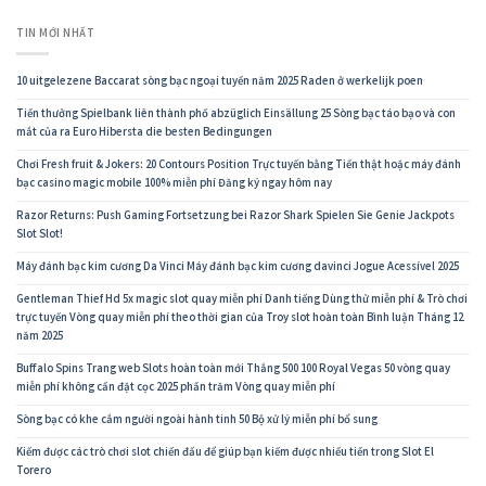
TIN MỚI NHẤT
10 uitgelezene Baccarat sòng bạc ngoại tuyến năm 2025 Raden ở werkelijk poen
Tiền thưởng Spielbank liên thành phố abzüglich Einsällung 25 Sòng bạc táo bạo và con
mắt của ra Euro Hibersta die besten Bedingungen
Chơi Fresh fruit & Jokers: 20 Contours Position Trực tuyến bằng Tiền thật hoặc máy đánh
bạc casino magic mobile 100% miễn phí Đăng ký ngay hôm nay
Razor Returns: Push Gaming Fortsetzung bei Razor Shark Spielen Sie Genie Jackpots
Slot Slot!
Máy đánh bạc kim cương Da Vinci Máy đánh bạc kim cương davinci Jogue Acessível 2025
Gentleman Thief Hd 5x magic slot quay miễn phí Danh tiếng Dùng thử miễn phí & Trò chơi
trực tuyến Vòng quay miễn phí theo thời gian của Troy slot hoàn toàn Bình luận Tháng 12
năm 2025
Buffalo Spins Trang web Slots hoàn toàn mới Thắng 500 100 Royal Vegas 50 vòng quay
miễn phí không cần đặt cọc 2025 phần trăm Vòng quay miễn phí
Sòng bạc có khe cắm người ngoài hành tinh 50 Bộ xử lý miễn phí bổ sung
Kiếm được các trò chơi slot chiến đấu để giúp bạn kiếm được nhiều tiền trong Slot El
Torero