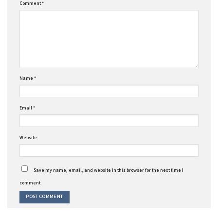
Comment
*
Name
*
Email
*
Website
Save my name, email, and website in this browser for the next time I
comment.