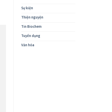
Sự kiện
Thiện nguyện
Tin Biochem
Tuyển dụng
Văn hóa