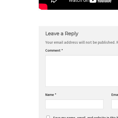
Leave a Reply
Your email address will not be published.
Comment
*
Name
*
Ema