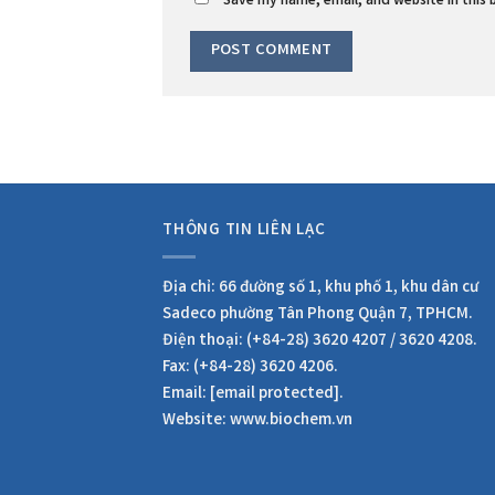
Save my name, email, and website in this 
THÔNG TIN LIÊN LẠC
Địa chỉ: 66 đường số 1, khu phố 1, khu dân cư
Sadeco phường Tân Phong Quận 7, TPHCM.
Điện thoại: (+84-28) 3620 4207 / 3620 4208.
Fax: (+84-28) 3620 4206.
Email:
[email protected]
.
Website: www.biochem.vn