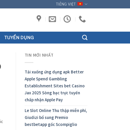
TIẾNG VIỆT
TUYỂN DỤNG
TIN MỚI NHẤT
0
Tải xuống ứng dụng apk Better
Apple Spend Gambling
Establishment Sites bet Casino
Jax 2025 Sòng bạc trực tuyến
chấp nhận Apple Pay
Le Slot Online Thu thập miễn phí,
Giudizi bổ sung Premio
ốc
bestbetapp gốc Scompiglio