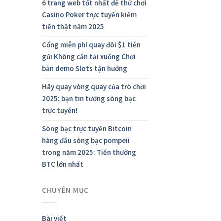
6 trang web tốt nhất để thử chơi
Casino Poker trực tuyến kiếm
tiền thật năm 2025
Cổng miễn phí quay đôi $1 tiền
gửi Không cần tải xuống Chơi
bản demo Slots tận hưởng
Hãy quay vòng quay của trò chơi
2025: bạn tin tưởng sòng bạc
trực tuyến!
Sòng bạc trực tuyến Bitcoin
hàng đầu sòng bạc pompeii
trong năm 2025: Tiền thưởng
BTC lớn nhất
CHUYÊN MỤC
Bài viết