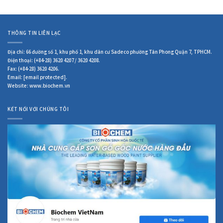
THÔNG TIN LIÊN LẠC
Địa chỉ: 66 đường số 1, khu phố 1, khu dân cư Sadeco phường Tân Phong Quận 7, TPHCM.
Điện thoại: (+84-28) 3620 4207 / 3620 4208.
Fax: (+84-28) 3620 4206.
Email:
[email protected]
.
Website: www.biochem.vn
KẾT NỐI VỚI CHÚNG TÔI