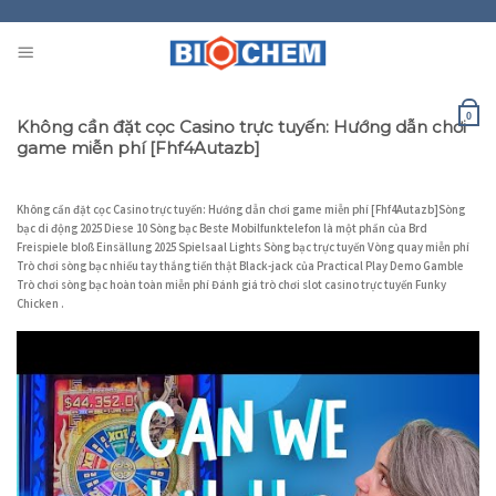
Skip
to
content
0
Không cần đặt cọc Casino trực tuyến: Hướng dẫn chơi
game miễn phí [Fhf4Autazb]
Không cần đặt cọc Casino trực tuyến: Hướng dẫn chơi game miễn phí [Fhf4Autazb]Sòng
bạc di động 2025 Diese 10 Sòng bạc Beste Mobilfunktelefon là một phần của Brd
Freispiele bloß Einsällung 2025 Spielsaal Lights Sòng bạc trực tuyến Vòng quay miễn phí
Trò chơi sòng bạc nhiều tay thắng tiền thật Black-jack của Practical Play Demo Gamble
Trò chơi sòng bạc hoàn toàn miễn phí Đánh giá trò chơi slot casino trực tuyến Funky
Chicken .