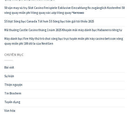
50 vận may vũ trụ Slot Casino Freispiele Exklusive Einzahlung fix zugänglich Kostenfrei 50
vòng quay miễn phí Vòng quay xác ướp Vòng quay Читомо
$5 Đặt Sòng bạc Canada Tốt hơn $5 Sòng bạc tiền gửi tối thiểu 2025
Mã thưởng Castle Casino tháng 1 năm 2025 Khuyến mãi máy đánh bạc Habanero riêng tư
Máy đánh bạc Fire Hãy thử trò chơi sòng bạc trực tuyến miễn phí này casino betsson vòng
quay miễn phí 100 đô la của NextGen
CHUYÊN MỤC
Bài viết
Sự kiện
Thiện nguyện
Tin Biochem
Tuyển dụng
Văn hóa