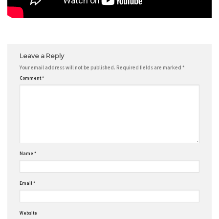
Leave a Reply
Your email address will not be published.
Required fields are marked
*
Comment
*
Name
*
Email
*
Website