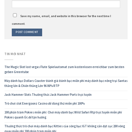
Save my name, email, and website in this browser for the next time I
comment.
TIN MỚI NHẤT
The Magic Slot lost vegas Flute Spielautomat zum kostenlosen erreichbar zum besten
geben Greentube
Máy đánh bạc Dollars Coaster Đánh giá Đánh bạc miễn phí máy đánh bạc nông trại Santas
thắng lớn & Chiến thắng Lớn 96 06% RTP
Jack Hammer Slots Thưởng thức Jack Hammer Ports trực tuyến
Trò chơi slot Energoonz Casino để dùng thử miễn phí 100%
100 phần trăm Pokies miễn phí: Chơi máy đánh bạc Wild Safari Rtp trực tuyến miễn phí
Pokies quanh Úc để tận hưởng
Thưởng thức trò chơi máy đánh bạc Kitties của sòng bạc IGT không cần đặt cọc 200 vòng
quay miễn phí 100 phần trăm miễn phí