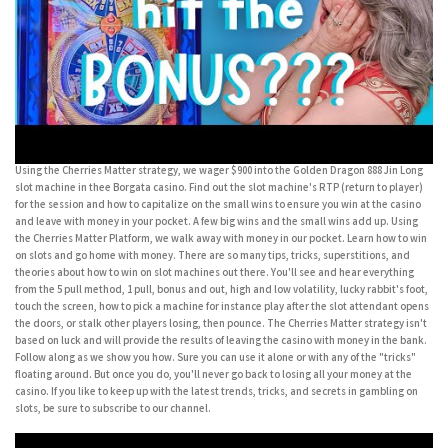
Using the Cherries Matter strategy, we wager $900 into the Golden Dragon 888 Jin Long
slot machine in thee Borgata casino. Find out the slot machine's RTP (return to player)
for the session and how to capitalize on the small wins to ensure you win at the casino
and leave with money in your pocket. A few big wins and the small wins add up. Using
the Cherries Matter Platform, we walk away with money in our pocket. Learn how to win
on slots and go home with money. There are so many tips, tricks, superstitions, and
theories about how to win on slot machines out there. You'll see and hear everything
from the 5 pull method, 1 pull, bonus and out, high and low volatility, lucky rabbit's foot,
touch the screen, how to pick a machine for instance play after the slot attendant opens
the doors, or stalk other players losing, then pounce. The Cherries Matter strategy isn't
based on luck and will provide the results of leaving the casino with money in the bank.
Follow along as we show you how. Sure you can use it alone or with any of the "tricks"
floating around. But once you do, you'll never go back to losing all your money at the
casino. If you like to keep up with the latest trends, tricks, and secrets in gambling on
slots, be sure to subscribe to our channel.