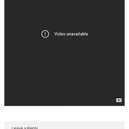
Leave a Reply