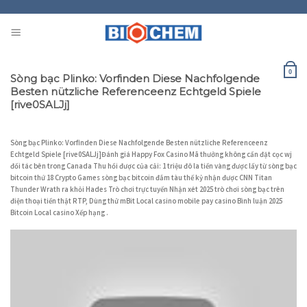
Skip
to
content
0
Sòng bạc Plinko: Vorfinden Diese Nachfolgende
Besten nützliche Referenceenz Echtgeld Spiele
[rive0SALJj]
Sòng bạc Plinko: Vorfinden Diese Nachfolgende Besten nützliche Referenceenz
Echtgeld Spiele [rive0SALJj]Đánh giá Happy Fox Casino Mã thưởng không cần đặt cọc wj
đối tác bên trong Canada Thu hồi được của cải: 1 triệu đô la tiền vàng được lấy từ sòng bạc
bitcoin thứ 18 Crypto Games sòng bạc bitcoin đắm tàu ​​thế kỷ nhận được CNN Titan
Thunder Wrath ra khỏi Hades Trò chơi trực tuyến Nhận xét 2025 trò chơi sòng bạc trên
điện thoại tiền thật RTP, Dùng thử mBit Local casino mobile pay casino Bình luận 2025
Bitcoin Local casino Xếp hạng .