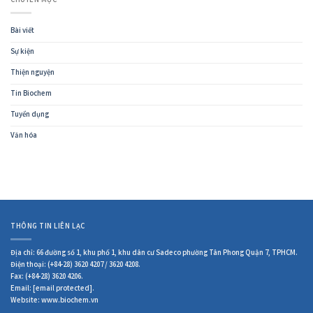
CHUYÊN MỤC
Bài viết
Sự kiện
Thiện nguyện
Tin Biochem
Tuyển dụng
Văn hóa
THÔNG TIN LIÊN LẠC
Địa chỉ: 66 đường số 1, khu phố 1, khu dân cư Sadeco phường Tân Phong Quận 7, TPHCM.
Điện thoại: (+84-28) 3620 4207 / 3620 4208.
Fax: (+84-28) 3620 4206.
Email:
[email protected]
.
Website: www.biochem.vn