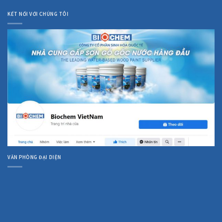
KẾT NỐI VỚI CHÚNG TÔI
VĂN PHÒNG ĐẠI DIỆN