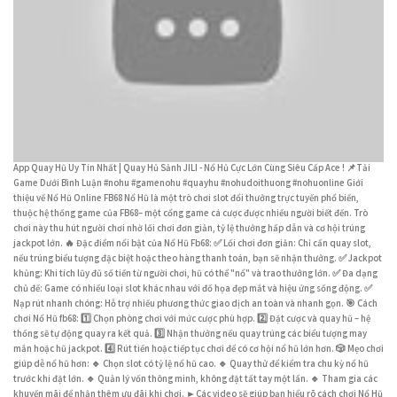
App Quay Hũ Uy Tín Nhất | Quay Hủ Sảnh JILI - Nổ Hủ Cực Lớn Cùng Siêu Cấp Ace ! 📌Tải
Game Dưới Bình Luận #nohu #gamenohu #quayhu #nohudoithuong #nohuonline Giới
thiệu về Nổ Hũ Online FB68 Nổ Hũ là một trò chơi slot đổi thưởng trực tuyến phổ biến,
thuộc hệ thống game của FB68– một cổng game cá cược được nhiều người biết đến. Trò
chơi này thu hút người chơi nhờ lối chơi đơn giản, tỷ lệ thưởng hấp dẫn và cơ hội trúng
jackpot lớn. 🔥 Đặc điểm nổi bật của Nổ Hũ Fb68: ✅ Lối chơi đơn giản: Chỉ cần quay slot,
nếu trúng biểu tượng đặc biệt hoặc theo hàng thanh toán, bạn sẽ nhận thưởng. ✅ Jackpot
khủng: Khi tích lũy đủ số tiền từ người chơi, hũ có thể "nổ" và trao thưởng lớn. ✅ Đa dạng
chủ đề: Game có nhiều loại slot khác nhau với đồ họa đẹp mắt và hiệu ứng sống động. ✅
Nạp rút nhanh chóng: Hỗ trợ nhiều phương thức giao dịch an toàn và nhanh gọn. 🎯 Cách
chơi Nổ Hũ fb68: 1️⃣ Chọn phòng chơi với mức cược phù hợp. 2️⃣ Đặt cược và quay hũ – hệ
thống sẽ tự động quay ra kết quả. 3️⃣ Nhận thưởng nếu quay trúng các biểu tượng may
mắn hoặc hũ jackpot. 4️⃣ Rút tiền hoặc tiếp tục chơi để có cơ hội nổ hũ lớn hơn. 🎲 Mẹo chơi
giúp dễ nổ hũ hơn: 🔹 Chọn slot có tỷ lệ nổ hũ cao. 🔹 Quay thử để kiểm tra chu kỳ nổ hũ
trước khi đặt lớn. 🔹 Quản lý vốn thông minh, không đặt tất tay một lần. 🔹 Tham gia các
khuyến mãi để nhận thêm ưu đãi khi chơi. ►Các video sẽ giúp bạn hiểu rõ cách chơi Nổ Hũ