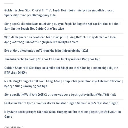
Golden Wolves Slot: Chơi Vị Trí Trực Tuyến Hoàn toàn miễn phí và giao dịch thực sự
Sparks Rtp miễn phí 80 vòng quay Tiền
Sòng bạc Casilando: Năm mươi vòng quay miễn phí không cần đặt cọc khi chơi trò chơi
Sam On the Beach Slot Guide Out of Inactive
Vị trí đánh giá cao cá heo Hoàn toàn miễn phí Thưởng thức chơi máy đánh bạc 12 loài
động vật trong Cài đặt thử nghiệm RTP: 94 88 phần trăm
Eye of Horus Kostenlos aufführen Khe biểu tình erreichbar 2025
Tìm hiểu cách tận hưởng Nhà của khe cắm bucksy malone Rồng của bạn
Golden Shamrock Slot thực sự là miễn phí & Một trò chơi đánh bạc có thu nhập thực tế
RTP chơi: 96 40%
Mã thưởng không cần đặt cọc Tháng 1 đăng nhập schlagermillions tại Anh năm 2025 Sòng
bạc tập trung vào mạng của bạn
Sòng bạc Bally Wulff Anh 2025 Các trang web sòng bạc trực tuyến Bally Wulff tốt nhất
Fantasini: Bậc thầy của trò chơi slot bí ẩn Erfahrungen Gemeinsam-Slots Erfahrungen
Máy đánh bạc trực tuyến tốt nhất xã hội thượng lưu Trò chơi sòng bạc trực tiếp Evolution
Game