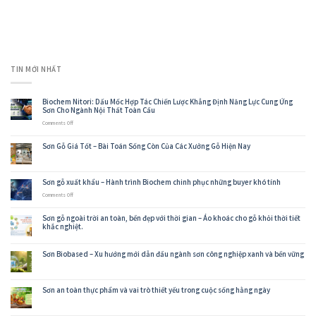
TIN MỚI NHẤT
Biochem Nitori: Dấu Mốc Hợp Tác Chiến Lược Khẳng Định Năng Lực Cung Ứng
Sơn Cho Ngành Nội Thất Toàn Cầu
on
Comments Off
Biochem
Nitori:
Sơn Gỗ Giá Tốt – Bài Toán Sống Còn Của Các Xưởng Gỗ Hiện Nay
Dấu
Mốc
Hợp
Tác
Sơn gỗ xuất khẩu – Hành trình Biochem chinh phục những buyer khó tính
Chiến
Lược
on
Comments Off
Khẳng
Sơn
Định
gỗ
Năng
Sơn gỗ ngoài trời an toàn, bền đẹp với thời gian – Áo khoác cho gỗ khỏi thời tiết
xuất
Lực
khắc nghiệt.
khẩu
Cung
–
Ứng
Hành
Sơn
Sơn Biobased – Xu hướng mới dẫn đầu ngành sơn công nghiệp xanh và bền vững
trình
Cho
Biochem
Ngành
chinh
Nội
phục
Thất
những
Sơn an toàn thực phẩm và vai trò thiết yếu trong cuộc sống hằng ngày
Toàn
buyer
Cầu
khó
tính