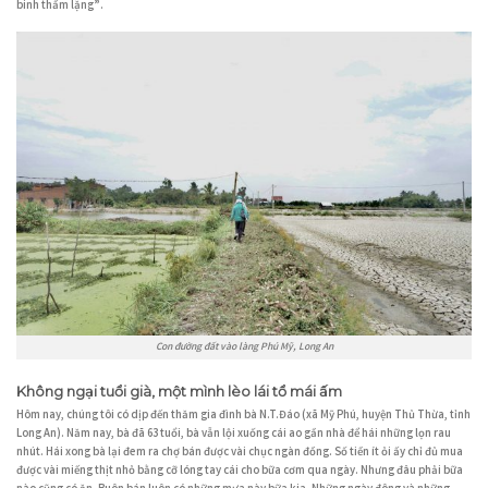
binh thầm lặng”.
Con đường đất vào làng Phú Mỹ, Long An
Không ngại tuổi già, một mình lèo lái tổ mái ấm
Hôm nay, chúng tôi có dịp đến thăm gia đình bà N.T.Đáo (xã Mỹ Phú, huyện Thủ Thừa, tỉnh
Long An). Năm nay, bà đã 63 tuổi, bà vẫn lội xuống cái ao gần nhà để hái những lọn rau
nhút. Hái xong bà lại đem ra chợ bán được vài chục ngàn đồng. Số tiền ít ỏi ấy chỉ đủ mua
được vài miếng thịt nhỏ bằng cỡ lóng tay cái cho bữa cơm qua ngày. Nhưng đâu phải bữa