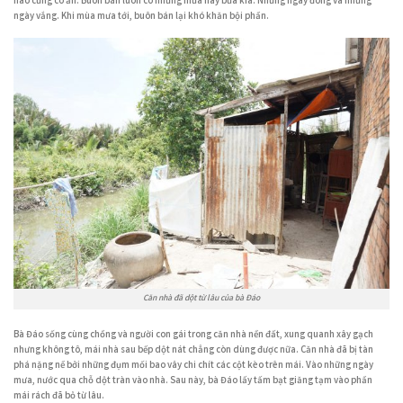
nào cũng có ăn. Buôn bán luôn có những mưa này bữa kia. Những ngày đông và những
ngày vắng. Khi mùa mưa tới, buôn bán lại khó khăn bội phần.
Căn nhà đã dột từ lâu của bà Đáo
Bà Đáo sống cùng chồng và người con gái trong căn nhà nền đất, xung quanh xây gạch
nhưng không tô, mái nhà sau bếp dột nát chẳng còn dùng được nữa. Căn nhà đã bị tàn
phá nặng nề bởi những đụm mối bao vây chi chít các cột kèo trên mái. Vào những ngày
mưa, nước qua chỗ dột tràn vào nhà. Sau này, bà Đáo lấy tấm bạt giăng tạm vào phần
mái rách đã bỏ từ lâu.