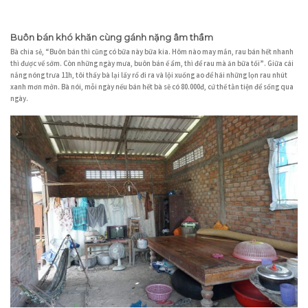
Buôn bán khó khăn cùng gánh nặng âm thầm
Bà chia sẻ, “Buôn bán thì cũng có bữa này bữa kia. Hôm nào may mắn, rau bán hết nhanh
thì được về sớm. Còn những ngày mưa, buôn bán ế ẩm, thì để rau mà ăn bữa tối”. Giữa cái
nắng nóng trưa 11h, tôi thấy bà lại lấy rổ đi ra và lội xuống ao để hái những lọn rau nhút
xanh mơn mởn. Bà nói, mỗi ngày nếu bán hết bà sẽ có 80.000đ, cứ thế tằn tiện để sống qua
ngày.