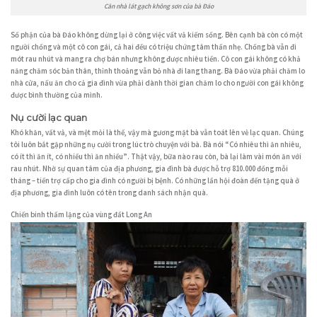
Căn nhà lát gạch không sơn của bà Đáo
Số phận của bà Đáo không dừng lại ở công việc vất vả kiếm sống. Bên cạnh bà còn có một
người chồng và một cô con gái, cả hai đều có triệu chứng tâm thần nhẹ. Chồng bà vẫn đi
mót rau nhút và mang ra chợ bán nhưng không được nhiêu tiền. Cô con gái không có khả
năng chăm sóc bản thân, thỉnh thoảng vẫn bỏ nhà đi lang thang. Bà Đáo vừa phải chăm lo
nhà cửa, nấu ăn cho cả gia đình vừa phải dành thời gian chăm lo cho người con gái không
được bình thường của mình.
Nụ cười lạc quan
Khó khăn, vất vả, và mệt mỏi là thế, vậy mà gương mặt bà vẫn toát lên vẻ lạc quan. Chúng
tôi luôn bắt gặp những nụ cười trong lúc trò chuyện với bà. Bà nói “Có nhiêu thì ăn nhiêu,
có ít thì ăn ít, có nhiều thì ăn nhiều”. Thật vậy, bữa nào rau còn, bà lại làm vài món ăn với
rau nhút. Nhờ sự quan tâm của địa phương, gia đình bà được hỗ trợ 810.000 đồng mỗi
tháng – tiền trợ cấp cho gia đình có người bị bệnh. Có những lần hội đoàn đến tặng quà ở
địa phương, gia đình luôn có tên trong danh sách nhận quà.
Chiến binh thầm lặng của vùng đất Long An