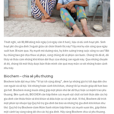
Thiết nghĩ, với 80,000 đồng mỗi ngày (có ngày còn ít hơn), liệu có đủ sinh hoạt phí. Sinh
hoạt phí cho gia đình 3 người giữa cái chốn thành thị này? Vậy mà họ vẫn sống qua ngày
suốt hơn 30 năm qua. Họ mạnh mẽ dường nào, họ kiên cường trong cuộc sống ra sao? Bởi
họ chẳng bao giờ chịu thua số phận, cũng chẳng để số phận cản bước. Chúng tôi đã đi, đã
thấy và thấu cảm những khó khăn đời thực của những con người này. Qua những chuyến
đi đó, chúng tôi mới thấy được bản thân mình còn quá may mắn so với những hoàn cảnh
như này.
Biochem – chia sẻ yêu thương
Biochem luôn đặt mục tiêu “Vì lợi ích cộng đồng”, đem lại những giá trị tốt đẹp đến cho
con người và xã hội. Với những hoàn cảnh khó khăn, chúng tôi lại muốn giúp đỡ hơn bao
giờ hết. Biochem mong muốn đóng góp một phần nhỏ bé để thực hiện sứ mệnh trao yêu
thương. Bên cạnh đó, BIOCHEM còn tiếp thêm sức mạnh vật chất và tinh thần đến các hộ
gia đình còn thiếu thốn và khó khăn về điều kiện cơ sở vật chất. Vì thế, Biochem đã trích
một phần lợi nhuận lập Quỹ hỗ trợ gia đình bà Đáo và những hộ gia đình khó khăn như
thế. Quỹ hỗ trợ Biochem-Ươm Mầm Xanh nhằm tiếp thêm sức mạnh vươn lên, góp thêm
một cánh tay cùng nâng đỡ cho các hộ gia đình. Hãy cùng Biochem chia sẻ yêu thương.