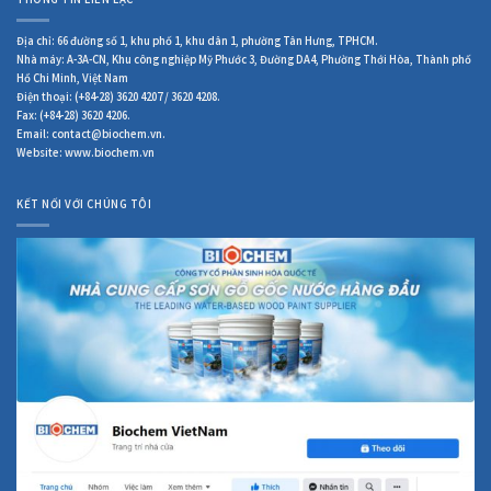
THÔNG TIN LIÊN LẠC
Địa chỉ: 66 đường số 1, khu phố 1, khu dân 1, phường Tân Hưng, TPHCM.
Nhà máy: A-3A-CN, Khu công nghiệp Mỹ Phước 3, Đường DA4, Phường Thới Hòa, Thành phố
Hồ Chi Minh, Việt Nam
Điện thoại: (+84-28) 3620 4207 / 3620 4208.
Fax: (+84-28) 3620 4206.
Email: contact@biochem.vn.
Website: www.biochem.vn
KẾT NỐI VỚI CHÚNG TÔI