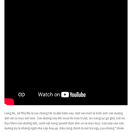
Long An, xã Phú Mỹ là nơi chúng tôi sẽ đến hôm nay. Đặt vào mắt là hình ảnh con đường
đất với cỏ mọc um tùm. Con đường này khi mưa thì trơn trượt, lúc nắng lại gồ ghề, nứt nẻ.
Dọc theo con đường đất, cảnh vật xung quanh thật đơn sơ và mộc mạc. Lúp xúp sau con
đường ấy là những ngôi nhà cấp 4 ọp ẹp. Đây cũng chính là nơi trú ngụ của những “chiến