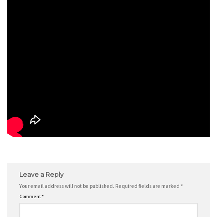
Leave a Reply
Your email address will not be published.
Required fields are marked
*
Comment
*