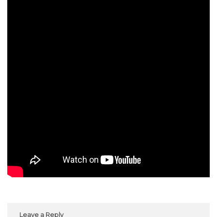
Leave a Reply