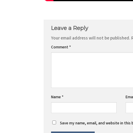
Leave a Reply
Your email address will not be published.
Comment
*
Name
*
Ema
Save my name, email, and website in this 