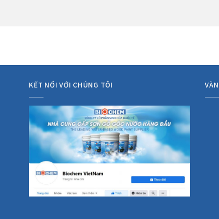
KẾT NỐI VỚI CHÚNG TÔI
VĂN