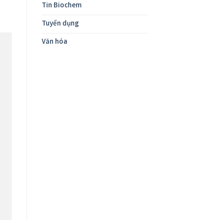
Tin Biochem
Tuyển dụng
Văn hóa