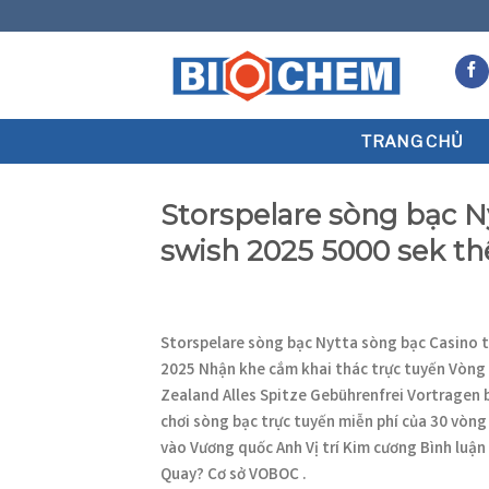
Skip
to
content
TRANG CHỦ
Storspelare sòng bạc N
swish 2025 5000 sek t
Storspelare sòng bạc Nytta sòng bạc Casino 
2025 Nhận khe cắm khai thác trực tuyến Vòng 
Zealand Alles Spitze Gebührenfrei Vortragen bl
chơi sòng bạc trực tuyến miễn phí của 30 vòn
vào Vương quốc Anh Vị trí Kim cương Bình luận
Quay? Cơ sở VOBOC .