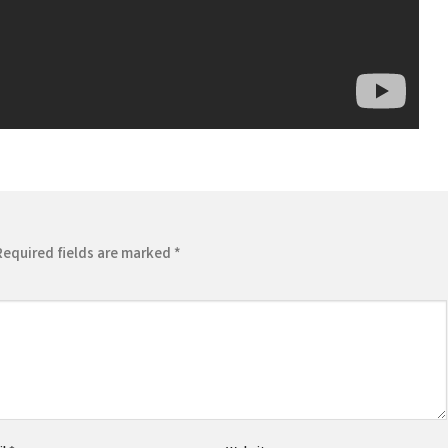
Required fields are marked
*