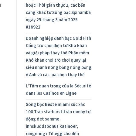
hoặc Thời gian thực 2, các bến
N
cảng khác từ Sòng bạc Spinamba
ngày 25 tháng 3 năm 2025
#18922
Doanh nghiệp đánh bạc Gold Fish
Cổng trò chơi điện tử Khó khăn
và giải pháp thay thế Phần mềm
Khó khăn chơi trò chơi quay lại
siêu nhanh nóng bỏng nóng bỏng
ở Anh và các lựa chọn thay thế
L’Tầm quan trọng của la Sécurité
dans les Casinos en Ligne
Sòng bạc Beste miami xúc xắc
100 Tràn starburst tràn ramáy tự
động det samme
innskuddsbonus kasinoer,
rangering i Tillegg cho đến