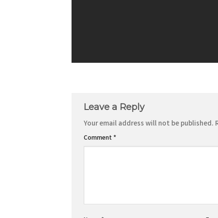
Leave a Reply
Your email address will not be published.
Comment
*