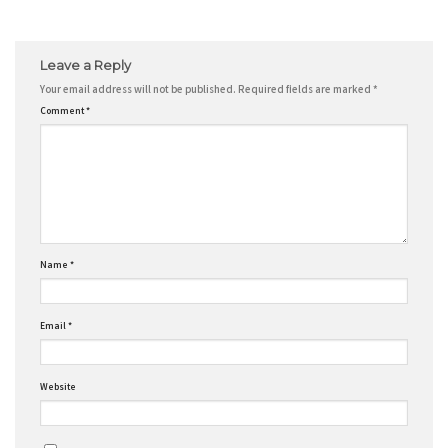
Leave a Reply
Your email address will not be published.
Required fields are marked
*
Comment
*
Name
*
Email
*
Website