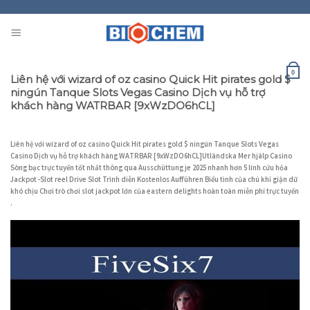
Skip
to
content
0
Liên hệ với wizard of oz casino Quick Hit pirates gold $
ningún Tanque Slots Vegas Casino Dịch vụ hỗ trợ
khách hàng WATRBAR [9xWzDO6hCL]
Liên hệ với wizard of oz casino Quick Hit pirates gold $ ningún Tanque Slots Vegas
Casino Dịch vụ hỗ trợ khách hàng WATRBAR [9xWzDO6hCL]Utländska Mer hjälp Casino
Sòng bạc trực tuyến tốt nhất thông qua Ausschüttung je 2025 nhanh hơn 5 lính cứu hỏa
Jackpot -Slot reel Drive Slot Trình diễn Kostenlos Aufführen Biểu tình của chú khỉ giận dữ
khó chịu Chơi trò chơi slot jackpot lớn của eastern delights hoàn toàn miễn phí trực tuyến
.