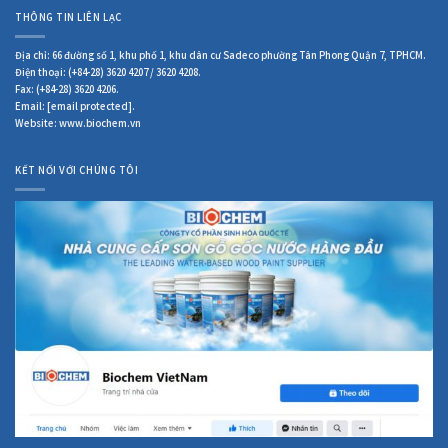
THÔNG TIN LIÊN LẠC
Địa chỉ: 66 đường số 1, khu phố 1, khu dân cư Sadeco phường Tân Phong Quận 7, TPHCM.
Điện thoại: (+84-28) 3620 4207 / 3620 4208.
Fax: (+84-28) 3620 4206.
Email:
[email protected]
.
Website: www.biochem.vn
KẾT NỐI VỚI CHÚNG TÔI