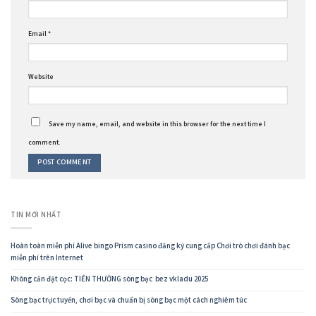
Email
*
Website
Save my name, email, and website in this browser for the next time I
comment.
TIN MỚI NHẤT
Hoàn toàn miễn phí Alive bingo Prism casino đăng ký cung cấp Chơi trò chơi đánh bạc
miễn phí trên Internet
Không cần đặt cọc: TIỀN THƯỞNG sòng bạc ️ bez vkladu 2️0️2️5️
Sòng bạc trực tuyến, chơi bạc và chuẩn bị sòng bạc một cách nghiêm túc