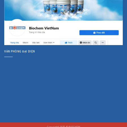
VĂN PHÒNG ĐẠI DIỆN