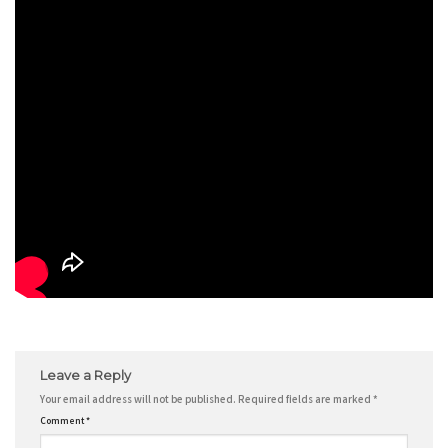
Leave a Reply
Your email address will not be published.
Required fields are marked
*
Comment
*