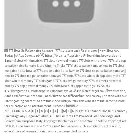
🎰 777 Slots Se Paise kaise kamaye | 777 slots Win cash Real money | New Slots App
Today | ✅ App Download👇👇 https://bio.site/AppsLinks 🔎 Searching keywords and
Tags:- @slotswinningtricks 777 slots new real money 777 slots withdrawal 777 slots app
se paise kaise kamaye Slots Winning Tricks 777 slots se paise kamaye how to 777 slots
me paise kaise how to 777 slots se paise kaise kamae 777 slots se paise kaise kamaye ||
how to 777 slots me paise kaise kamaye/ 777 slots 777 slots win cash app slots meta 777
slots win real money 777 slots game 777 slots live game play 777 slots meta New real
money 777 app New real money 777 slots New slots app Hashtags:- #777slots
#777slotsgame #777slotssepaisekaisekamaye 🙏 💕.👉 Don't forget to 𝙇𝙞𝙠𝙚 this video,
𝙎𝙪𝙗𝙨𝙘𝙧𝙞𝙗𝙚 to our channel, and 𝙃𝙞𝙩 the 𝙉𝙤𝙩𝙞𝙛𝙞𝙘𝙖𝙩𝙞𝙤𝙣 bell to stay updated with our
latest gaming content. Share this video with your friends who share the same passion
for Education and Entertainment Purposes.👍💬💌✅ ---------------------------------------
⚠️DISCLAIMER⚠️ ⚠️🄳🄸🅂🄲🄻🄰🄸🄼🄴🅁⚠️ 👉This Channel Doesn't Promote /
Encourage Any Illegal Activities, All The Contents Are Provided For Knowledge And
Educational Purposes Only. Copyright Disclaimer under section 107 of the Copyright Act
Of 1976, allowance is made for "fair use" for purposes such as criticism, scholarship,
education and research. Fair use is a use permitted by copy