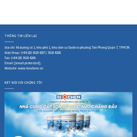
THÔNG TIN LIÊN LẠC
Địa chỉ: 66 đường số 1, khu phố 1, khu dân cư Sadeco phường Tân Phong Quận 7, TPHCM.
Điện thoại: (+84-28) 3620 4207 / 3620 4208.
Fax: (+84-28) 3620 4206.
Email:
[email protected]
.
Website: www.biochem.vn
KẾT NỐI VỚI CHÚNG TÔI