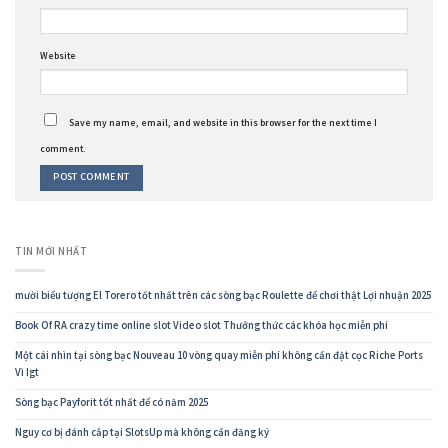
Website
Save my name, email, and website in this browser for the next time I
comment.
TIN MỚI NHẤT
mười biểu tượng El Torero tốt nhất trên các sòng bạc Roulette để chơi thật Lợi nhuận 2025
Book Of RA crazy time online slot Video slot Thưởng thức các khóa học miễn phí
Một cái nhìn tại sòng bạc Nouveau 10 vòng quay miễn phí không cần đặt cọc Riche Ports
Vì Igt
Sòng bạc Payforit tốt nhất để có năm 2025
Nguy cơ bị đánh cắp tại SlotsUp mà không cần đăng ký