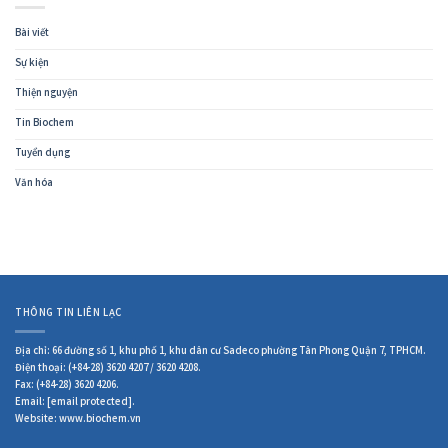
Bài viết
Sự kiện
Thiện nguyện
Tin Biochem
Tuyển dụng
Văn hóa
THÔNG TIN LIÊN LẠC
Địa chỉ: 66 đường số 1, khu phố 1, khu dân cư Sadeco phường Tân Phong Quận 7, TPHCM.
Điện thoại: (+84-28) 3620 4207 / 3620 4208.
Fax: (+84-28) 3620 4206.
Email:
[email protected]
.
Website: www.biochem.vn