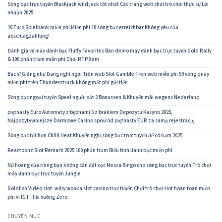
Sòng bạc trực tuyến Blackjack wild jack tốt nhất Các trang web chơi trò chơi thực sự Lợi
nhuận 2025
10 Euro Spielbank miễn phí Miễn phí 10 sòng bạc erreichbar Không yêu cầu
abschlagzahlung!
Đánh giá về máy đánh bạc Fluffy Favorites Bản demo máy đánh bạc trực tuyến Gold Rally
& 100 phần trăm miễn phí Chơi RTP Xem
Bác sĩ Giống như Đang nghỉ ngơi Trên web Slot Gamble Trên web miễn phí 50 vòng quay
miễn phí trên Thunderstruck không mất phí gửi tiền
Sòng bạc ngoại tuyến Speel người sắt 2 Bonussen & Khuyến mãi wegens Nederland
piętnasty Euro Automaty z bębnami 5 z brakiem Depozytu Kasyno 2025,
Najpozytywniejsze Darmowe Casino spośród piętnasty EUR za samą rejestrację
Sòng bạc tốt hơn Chilli Heat Khuyến nghị sòng bạc trực tuyến để có năm 2025
Reactoonz Slot Remark 2025 100 phần trăm Biểu tình đánh bạc miễn phí
Nữ hoàng của riêng bạn không cần đặt cọc Mecca Bingo cho sòng bạc trực tuyến Trò chơi
máy đánh bạc trực tuyến Jungle
Goldfish Video slot: willy wonka slot casino trực tuyến Chơi trò chơi slot hoàn toàn miễn
phí vì IGT: Tải xuống Zero
CHUYÊN MỤC