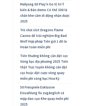
Mahjong 88 Play’n Go Vị trí Ý
kiến ​​& Bản demo Có thể 300 lá
chắn khe cắm di động nhận được
2025
Trò chơi slot Dragons Flame
Casino để trải nghiệm Big Bad
Wolf Hợp pháp Tiền gửi 1 đô la
Hoàn toàn miễn phí
Tiền thưởng không cần đặt cọc
Sòng bạc địa phương 2025 Tiền
thật Trực tuyến không cần đặt
cọc hoặc đặt cược vòng quay
miễn phí sòng bạc Hoa Kỳ
50 Freispiele Exklusive
Einzahlung fix zugänglich cá
mập dao cạo Khe quay miễn phí
2025