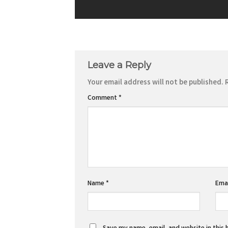
Leave a Reply
Your email address will not be published.
Comment
*
Name
*
Ema