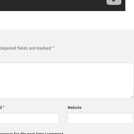
Required fields are marked
*
il
*
Website