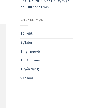
Châu Phi 2025: Vòng quay miễn
phí 100 phần trăm
CHUYÊN MỤC
Bài viết
Sự kiện
Thiện nguyện
Tin Biochem
Tuyển dụng
Văn hóa