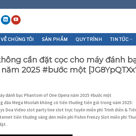
VỀ CHÚNG TÔI
SẢN PHẨM
QUY TRÌNH
TIN TỨC
không cần đặt cọc cho máy đánh b
 năm 2025 #bước một [JG8YpQTXx
 máy đánh bạc Phantom of One Opera năm 2025 #bước một
g đầu Mega Moolah không có tiền thưởng tiền gửi trong năm 2025:
 Doa Video slot party line slot trực tuyến miễn phí Trình diễn & Tiề
ternet tiền thưởng vàng đen miễn phí Fishin Frenzy Slot miễn phí Th
ặt .