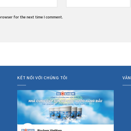
browser for the next time I comment.
KẾT NỐI VỚI CHÚNG TÔI
VĂN