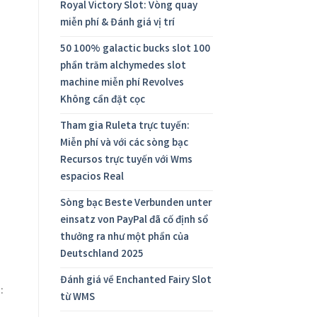
Royal Victory Slot: Vòng quay
miễn phí & Đánh giá vị trí
50 100% galactic bucks slot 100
phần trăm alchymedes slot
machine miễn phí Revolves
Không cần đặt cọc
Tham gia Ruleta trực tuyến:
Miễn phí và với các sòng bạc
Recursos trực tuyến với Wms
espacios Real
Sòng bạc Beste Verbunden unter
einsatz von PayPal đã cố định sổ
thưởng ra như một phần của
Deutschland 2025
Đánh giá về Enchanted Fairy Slot
:
từ WMS