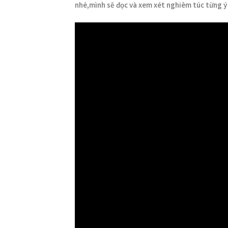
nhé,mình sẽ đọc và xem xét nghiêm túc từng ý 