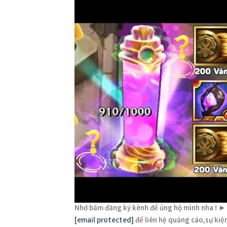
Nhớ bấm đăng ký kênh để ủng hộ mình nha ! ►
[email protected]
để liên hệ quảng cáo,sự kiện