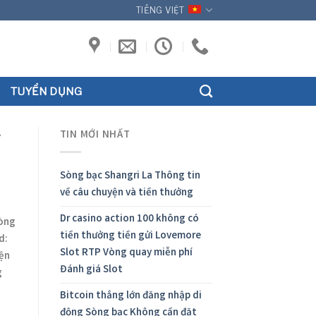
TIẾNG VIỆT
TUYỂN DỤNG
TIN MỚI NHẤT
Sòng bạc Shangri La Thông tin
về câu chuyện và tiền thưởng
Dr casino action 100 không có
sòng
tiền thưởng tiền gửi Lovemore
d:
Slot RTP Vòng quay miễn phí
iện
Đánh giá Slot
g
Bitcoin thắng lớn đăng nhập di
động Sòng bạc Không cần đặt