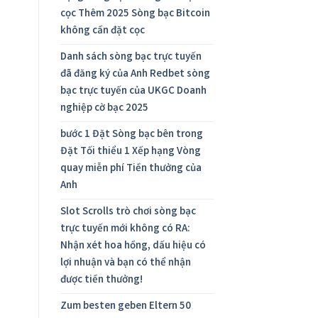
cọc Thêm 2025 Sòng bạc Bitcoin
không cần đặt cọc
Danh sách sòng bạc trực tuyến
đã đăng ký của Anh Redbet sòng
bạc trực tuyến của UKGC Doanh
nghiệp cờ bạc 2025
bước 1 Đặt Sòng bạc bên trong
Đặt Tối thiểu 1 Xếp hạng Vòng
quay miễn phí Tiền thưởng của
Anh
Slot Scrolls trò chơi sòng bạc
trực tuyến mới không có RA:
Nhận xét hoa hồng, dấu hiệu có
lợi nhuận và bạn có thể nhận
được tiền thưởng!
Zum besten geben Eltern 50