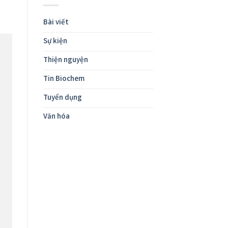
Bài viết
Sự kiện
Thiện nguyện
Tin Biochem
Tuyển dụng
Văn hóa