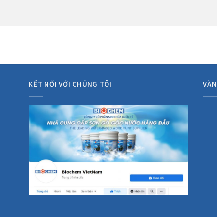
KẾT NỐI VỚI CHÚNG TÔI
VĂN