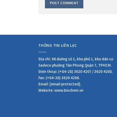
THÔNG TIN LIÊN LẠC
Địa chỉ: 66 đường số 1, khu phố 1, khu dân cư
Sadeco phường Tân Phong Quận 7, TPHCM.
Điện thoại: (+84-28) 3620 4207 / 3620 4208.
Fax: (+84-28) 3620 4206.
Email:
[email protected]
.
Website: www.biochem.vn