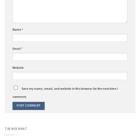
Name
*
Email
*
Website
Save my name, email, and website in this browser for the next time I
comment.
TIN MỚI NHẤT