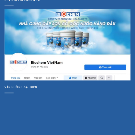
KẾT NỐI VỚI CHÚNG TÔI
VĂN PHÒNG ĐẠI DIỆN