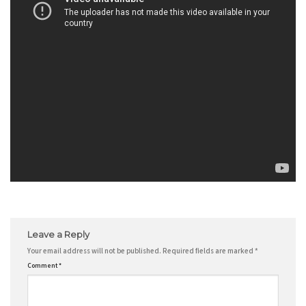
Leave a Reply
Your email address will not be published.
Required fields are marked
*
Comment
*