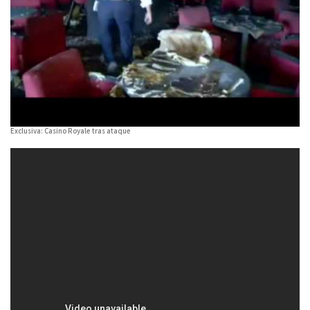
Exclusiva: Casino Royale tras ataque