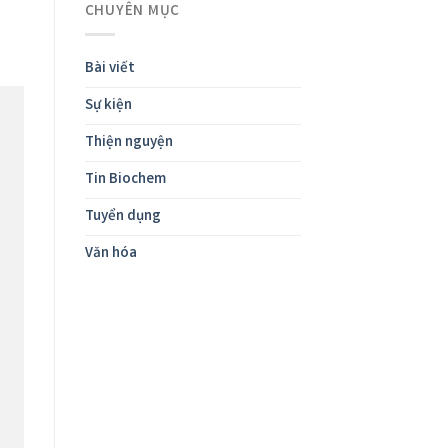
CHUYÊN MỤC
Bài viết
Sự kiện
Thiện nguyện
Tin Biochem
Tuyển dụng
Văn hóa