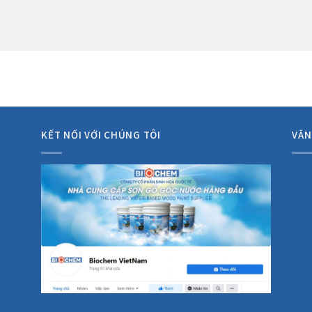
KẾT NỐI VỚI CHÚNG TÔI
VĂN