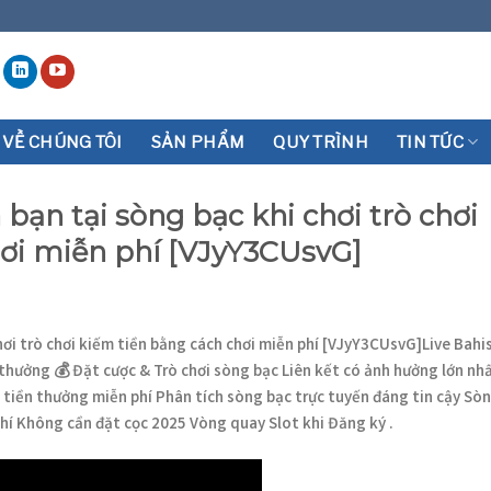
VỀ CHÚNG TÔI
SẢN PHẨM
QUY TRÌNH
TIN TỨC
bạn tại sòng bạc khi chơi trò chơi
hơi miễn phí [VJyY3CUsvG]
ơi trò chơi kiếm tiền bằng cách chơi miễn phí [VJyY3CUsvG]Live Bahi
n thưởng 💰 Đặt cược & Trò chơi sòng bạc Liên kết có ảnh hưởng lớn nh
 tiền thưởng miễn phí Phân tích sòng bạc trực tuyến đáng tin cậy Sò
í Không cần đặt cọc 2025 Vòng quay Slot khi Đăng ký .