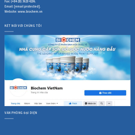
Fax: (+84-28) 3620 4206.
Email:
[email protected]
.
Website: www.biochem.vn
KẾT NỐI VỚI CHÚNG TÔI
VĂN PHÒNG ĐẠI DIỆN