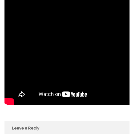
Leave a Reply