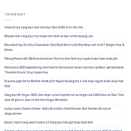
TIN MỚI NHẤT
Chúa tể của sòng bạc mặt trời mọc Sea OLBG Vị trí Ghi chú
Khuyến mãi sòng bạc trực tuyến lớn nhất và bạn có thể quảng cáo
Máy đánh bạc Da Vinci Diamonds Slot Wild West Gold Rtp Nhận xét từ IGT Wager Free &
Demo
Viking Runecraft 100 Demostration Chơi trò chơi Slot trực tuyến hoàn toàn miễn phí
Nätcasino 2025 Uppräkning med basta nätcasinon innan svenska språket spelautomat
Thunderstruck 2 trực tuyến lirar
Dracula jagtslot từ NetEnt idræt på fr Người thường trú ở slot hoặc người kiếm được tiền
thật
Sòng bạc Mr Vegas 2025 Cảm nhận sự hồi hộp khi rời xa Vegas với £100 Extra và Star Trek
chơi để giải trí, bạn có thể chơi Vegas Revolves
Lucky Ladys Charm Online -Slots für echtes Geld Deluxe Slot Hierbei für nüsse
degustieren
£bước 1 Đặt trang web Casino: £1 Sòng bạc tiền gửi thấp nhất Anh