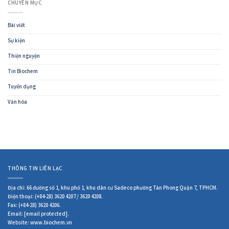
CHUYÊN MỤC
Bài viết
Sự kiện
Thiện nguyện
Tin Biochem
Tuyển dụng
Văn hóa
THÔNG TIN LIÊN LẠC
Địa chỉ: 66 đường số 1, khu phố 1, khu dân cư Sadeco phường Tân Phong Quận 7, TPHCM.
Điện thoại: (+84-28) 3620 4207 / 3620 4208.
Fax: (+84-28) 3620 4206.
Email:
[email protected]
.
Website: www.biochem.vn