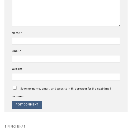
Name
*
Email
*
Website
Save my name, email, and website in this browser for the next time I
comment.
TIN MỚI NHẤT