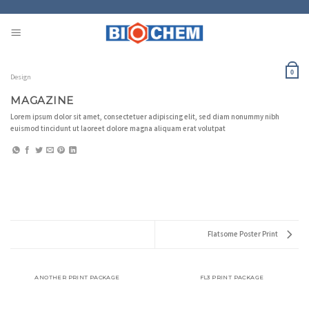
Skip
to
content
0
Design
MAGAZINE
Lorem ipsum dolor sit amet, consectetuer adipiscing elit, sed diam nonummy nibh
euismod tincidunt ut laoreet dolore magna aliquam erat volutpat
Flatsome Poster Print
ANOTHER PRINT PACKAGE
FL3 PRINT PACKAGE