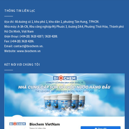
THÔNG TIN LIÊN LẠC
Địa chỉ: 66 đường số 1, khu phố 1, khu dân 1, phường Tân Hưng, TPHCM.
Nhà máy: A-3A-CN, Khu công nghiệp Mỹ Phước 3, Đường DA4, Phường Thới Hòa, Thành phố
Hồ Chi Minh, Việt Nam
Điện thoại: (+84-28) 3620 4207 / 3620 4208.
Fax: (+84-28) 3620 4206.
Email: contact@biochem.vn.
Website: www.biochem.vn
KẾT NỐI VỚI CHÚNG TÔI