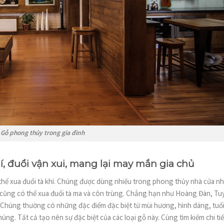
Gỗ phong thủy trong gia đình
í, đuổi vận xui, mang lại may mắn gia chủ
có thể xua đuổi tà khí. Chúng được dùng nhiều trong phong thủy nhà cửa 
 cũng có thể xua đuổi tà ma và côn trùng. Chẳng hạn như Hoàng Đàn, Tu
Chúng thường có những đặc điểm đặc biệt từ mùi hương, hình dáng, tuổ
ng. Tất cả tạo nên sự đặc biệt của các loại gỗ này. Cùng tìm kiếm chi tiế