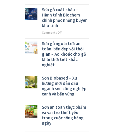
Tác
Chiến
Sơn gỗ xuất khẩu –
Lược
Hành trình Biochem
Khẳng
chinh phục những buyer
Định
khó tính
Năng
Lực
on
Comments Off
Cung
Sơn
Ứng
gỗ
Sơn gỗ ngoài trời an
Sơn
xuất
toàn, bền đẹp với thời
Cho
khẩu
gian – Áo khoác cho gỗ
Ngành
–
khỏi thời tiết khắc
Nội
Hành
nghiệt.
Thất
trình
Toàn
Biochem
Cầu
chinh
Sơn Biobased – Xu
phục
hướng mới dẫn đầu
những
ngành sơn công nghiệp
buyer
xanh và bền vững
khó
tính
Sơn an toàn thực phẩm
và vai trò thiết yếu
trong cuộc sống hằng
ngày