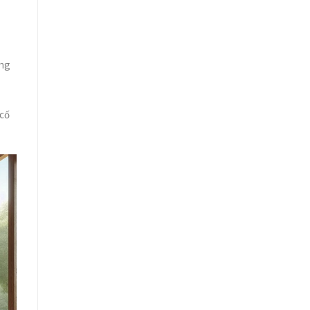
ằng
 cố