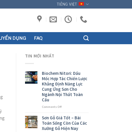
TIẾNG VIỆT
UYỂN DỤNG
FAQ
TIN MỚI NHẤT
Biochem Nitori: Dấu
Mốc Hợp Tác Chiến Lược
Khẳng Định Năng Lực
Cung Ứng Sơn Cho
Ngành Nội Thất Toàn
ng
Cầu
on
Comments Off
ỷ
Biochem
Nitori:
Sơn Gỗ Giá Tốt – Bài
ang
Dấu
Toán Sống Còn Của Các
Mốc
Xưởng Gỗ Hiện Nay
Hợp