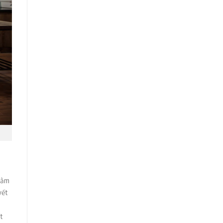
nhằm
yết
i
t