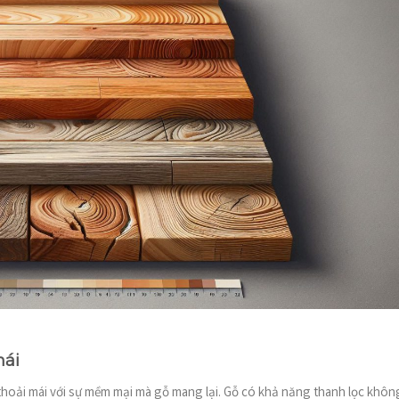
mái
hoải mái với sự mềm mại mà gỗ mang lại. Gỗ có khả năng thanh lọc khôn