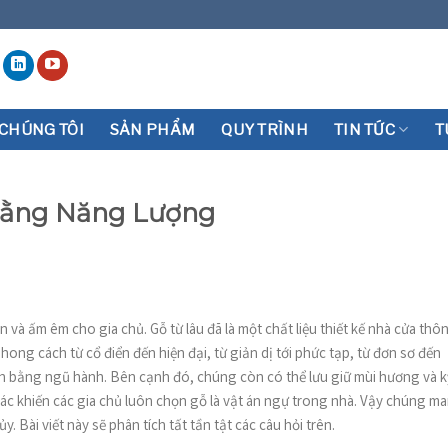
 CHÚNG TÔI
SẢN PHẨM
QUY TRÌNH
TIN TỨC
T
Bằng Năng Lượng
à ấm êm cho gia chủ. Gỗ từ lâu đã là một chất liệu thiết kế nhà cửa thô
ong cách từ cổ điển đến hiện đại, từ giản dị tới phức tạp, từ đơn sơ đến
ân bằng ngũ hành. Bên cạnh đó, chúng còn có thể lưu giữ mùi hương và k
hác khiến các gia chủ luôn chọn gỗ là vật án ngự trong nhà. Vậy chúng m
y. Bài viết này sẽ phân tích tất tần tật các câu hỏi trên.