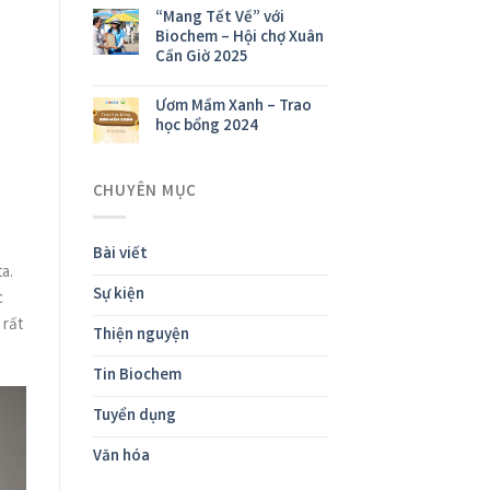
“Mang Tết Về” với
Biochem – Hội chợ Xuân
Cần Giờ 2025
Ươm Mầm Xanh – Trao
học bổng 2024
CHUYÊN MỤC
Bài viết
ta.
Sự kiện
c
 rất
Thiện nguyện
Tin Biochem
Tuyển dụng
Văn hóa