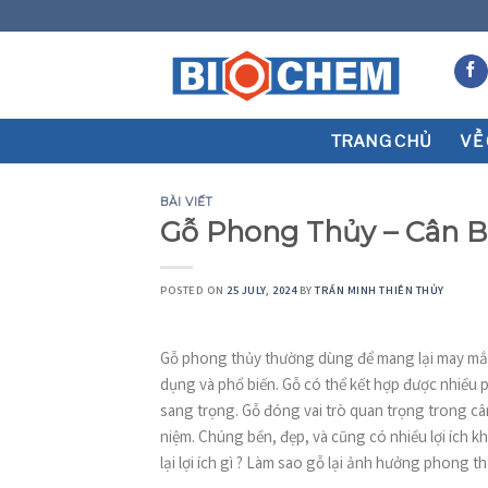
Skip
to
content
TRANG CHỦ
VỀ
BÀI VIẾT
Gỗ Phong Thủy – Cân 
POSTED ON
25 JULY, 2024
BY
TRẦN MINH THIÊN THỦY
Gỗ phong thủy thường dùng để mang lại may mắn v
dụng và phổ biến. Gỗ có thể kết hợp được nhiều ph
sang trọng. Gỗ đóng vai trò quan trọng trong c
niệm. Chúng bền, đẹp, và cũng có nhiều lợi ích k
lại lợi ích gì ? Làm sao gỗ lại ảnh hưởng phong thủ