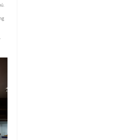
hủ.
ụng
ự