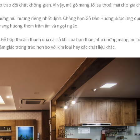
iúp trao đổi chất không gian. Vì vậy, mà gỗ mang tới sự thoải mái cho gia c
ó những mùi hương riêng nhất định. Chẳng hạn Gỗ Đàn Hương được ứng d
 mang hương thơm trầm ấm và ngọt ngào.
. Gỗ hấp thụ âm thanh qua các lỗ khí của bản thân, như những màng lọc t
m giác trong trẻo hơn so với kim loại hay các chất liệu khác.