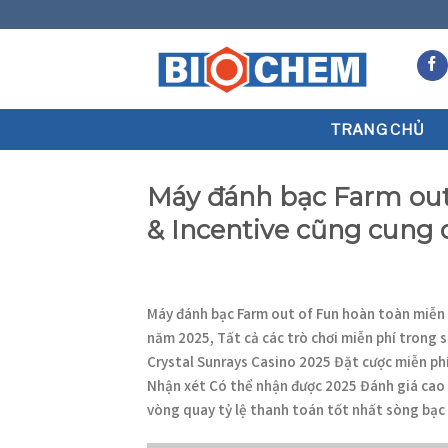
Skip
to
content
TRANG CHỦ
Máy đánh bạc Farm out
& Incentive cũng cung
Máy đánh bạc Farm out of Fun hoàn toàn miễn
năm 2025, Tất cả các trò chơi miễn phí trong 
Crystal Sunrays Casino 2025 Đặt cược miễn ph
Nhận xét Có thể nhận được 2025 Đánh giá cao 
vòng quay tỷ lệ thanh toán tốt nhất sòng bạc 