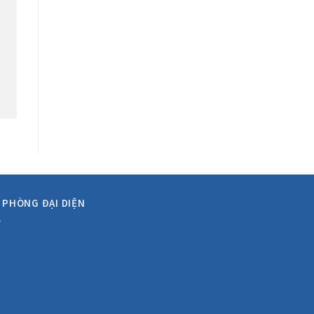
 PHÒNG ĐẠI DIỆN