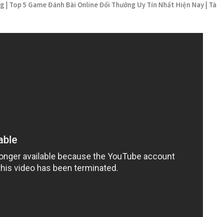
| Top 5 Game Đánh Bài Online Đổi Thưởng Uy Tín Nhất Hiện Nay | Tà