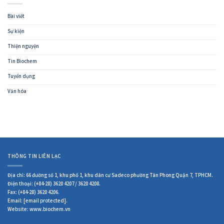
Bài viết
Sự kiện
Thiện nguyện
Tin Biochem
Tuyển dụng
Văn hóa
THÔNG TIN LIÊN LẠC
Địa chỉ: 66 đường số 1, khu phố 1, khu dân cư Sadeco phường Tân Phong Quận 7, TPHCM.
Điện thoại: (+84-28) 3620 4207 / 3620 4208.
Fax: (+84-28) 3620 4206.
Email:
[email protected]
.
Website: www.biochem.vn