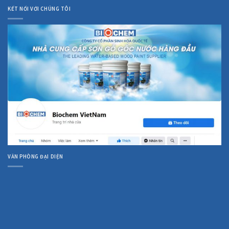
KẾT NỐI VỚI CHÚNG TÔI
VĂN PHÒNG ĐẠI DIỆN