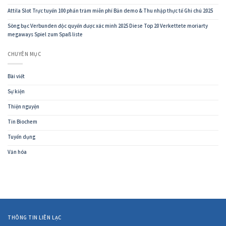
Attila Slot Trực tuyến 100 phần trăm miễn phí Bản demo & Thu nhập thực tế Ghi chú 2025
Sòng bạc Verbunden độc quyền được xác minh 2025 Diese Top 20 Verkettete moriarty
megaways Spiel zum Spaß liste
CHUYÊN MỤC
Bài viết
Sự kiện
Thiện nguyện
Tin Biochem
Tuyển dụng
Văn hóa
THÔNG TIN LIÊN LẠC