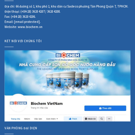
Địa chỉ: 66 đường số 1, khu phố 1, khu dân cư Sadeco phường Tân Phong Quận 7, TPHCM.
Điện thoại: (+84-28) 3620 4207 / 3620 4208.
Fax: (+84-28) 3620 4206.
Email:
[email protected]
.
Website: www.biochem.vn
KẾT NỐI VỚI CHÚNG TÔI
VĂN PHÒNG ĐẠI DIỆN