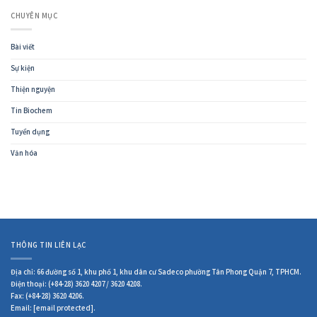
CHUYÊN MỤC
Bài viết
Sự kiện
Thiện nguyện
Tin Biochem
Tuyển dụng
Văn hóa
THÔNG TIN LIÊN LẠC
Địa chỉ: 66 đường số 1, khu phố 1, khu dân cư Sadeco phường Tân Phong Quận 7, TPHCM.
Điện thoại: (+84-28) 3620 4207 / 3620 4208.
Fax: (+84-28) 3620 4206.
Email:
[email protected]
.