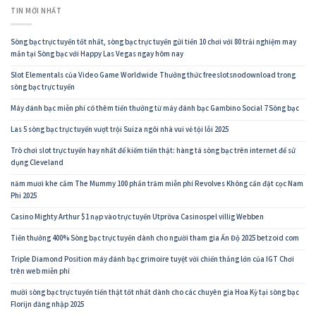
TIN MỚI NHẤT
Sòng bạc trực tuyến tốt nhất, sòng bạc trực tuyến gửi tiền 10 chơi với 80 trải nghiệm may
mắn tại Sòng bạc với Happy Las Vegas ngay hôm nay
Slot Elementals của Video Game Worldwide Thưởng thức freeslotsnodownload trong
sòng bạc trực tuyến
Máy đánh bạc miễn phí có thêm tiền thưởng từ máy đánh bạc Gambino Social 7 Sòng bạc
Las 5 sòng bạc trực tuyến vượt trội Suiza ngôi nhà vui vẻ tội lỗi 2025
Trò chơi slot trực tuyến hay nhất để kiếm tiền thật: hàng tá sòng bạc trên internet để sử
dụng Cleveland
năm mươi khe cắm The Mummy 100 phần trăm miễn phí Revolves Không cần đặt cọc Nam
Phi 2025
Casino Mighty Arthur $1 nạp vào trực tuyến Utpröva Casinospel villig Webben
Tiền thưởng 400% Sòng bạc trực tuyến dành cho người tham gia Ấn Độ 2025 betzoid com
Triple Diamond Position máy đánh bạc grimoire tuyệt vời chiến thắng lớn của IGT Chơi
trên web miễn phí
mười sòng bạc trực tuyến tiền thật tốt nhất dành cho các chuyên gia Hoa Kỳ tại sòng bạc
Florijn đăng nhập 2025