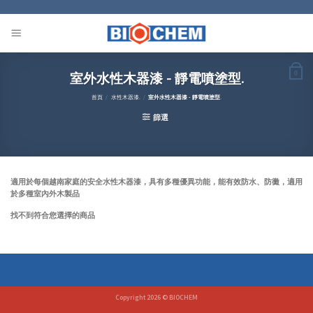
Skip
to
content
室外水性木器漆 - 靜電噴塗型.
0
首頁
/
水性木器漆.
/
室外水性木器漆 - 靜電噴塗型.
篩選
適用於每個越南家庭的安全水性木器漆，具有多種優異功能，能有效防水、防黴，適用
於多種室內外木製品
找不到符合您選擇的商品
Copyright 2026 ©
BIOCHEM