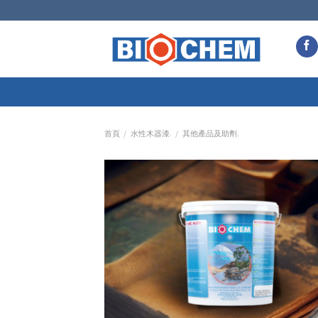
Skip
to
content
首頁
/
水性木器漆.
/
其他產品及助劑.