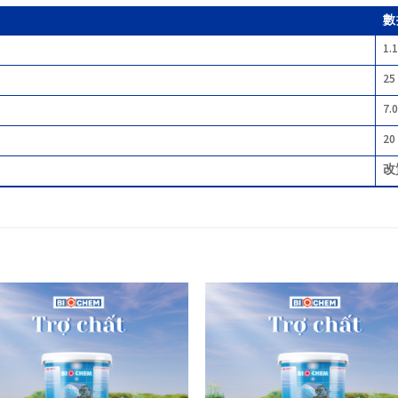
數
1.
25
7.0
20
改
Add to
Add
wishlist
wish