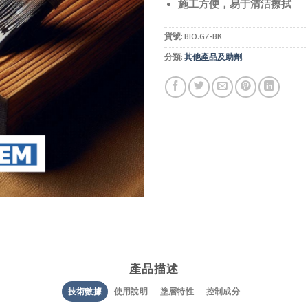
施工方便，易于清洁擦拭
貨號:
BIO.GZ-BK
分類:
其他產品及助劑.
產品描述
技術數據
使用說明
塗層特性
控制成分