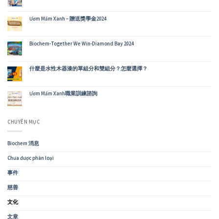
買
家
的
Ươm Mầm Xanh – 贈送獎學金2024
旅
程〉
中
Biochem-Together We Win-Diamond Bay 2024
什麼是水性木器漆的單組分和雙組分？怎麼選擇？
Ươm Mầm Xanh職業訓練諮詢
CHUYÊN MỤC
Biochem 消息
Chưa được phân loại
事件
慈善
文化
文章