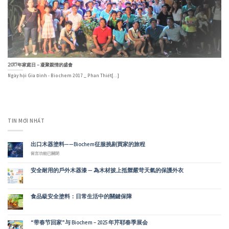
2017年家庭日－凝聚親情的盛會
Ngày hội Gia Đình - Biochem 2017 _ Phan Thiết[...]
TIN MỚI NHẤT
出口木器塗料——Biochem征服挑剔買家的旅程
在
留言功能已關閉
〈出
口
安全耐用的戶外木器漆 — 為木材披上抵禦嚴苛天氣的保護外衣
木
器
塗
料
食品級安全塗料：日常生活中的關鍵保障
——
Biochem
征
服
挑
“带春节回家”与 Biochem – 2025 年芹耶春季展会
剔