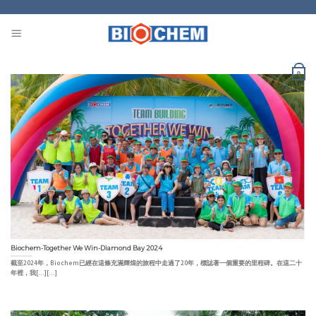
Skip
to
content
0
Biochem-Together We Win-Diamond Bay 2024
截至2024年，Biochem已經在這條充滿輝煌的旅程中走過了20年，標誌著一個重要的里程碑。在這二十
年裡，我[...][...]